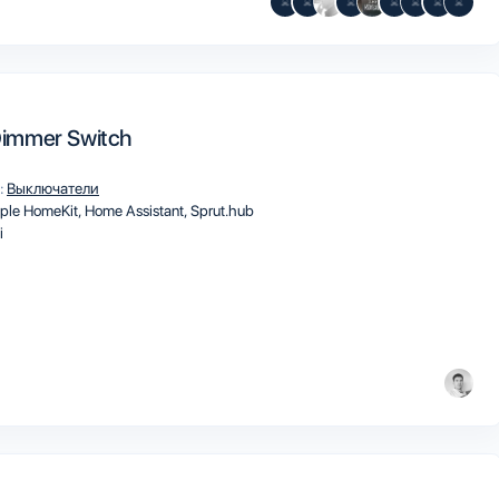
mmer Switch
:
Выключатели
ple HomeKit
Home Assistant
Sprut.hub
i