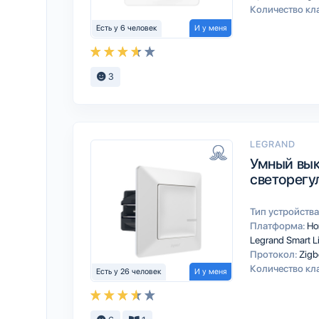
Количество кл
Есть у 6 человек
И у меня
3
LEGRAND
Умный вык
светорегу
Тип устройства
Платформа:
Ho
Legrand Smart L
Протокол:
Zigb
Количество кл
Есть у 26 человек
И у меня