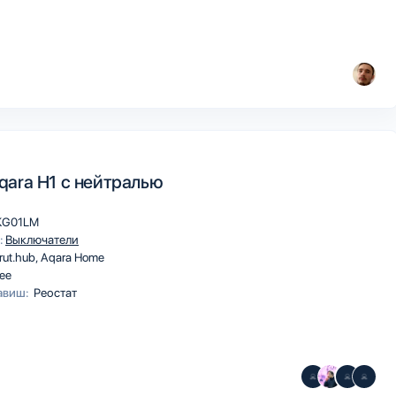
ara H1 c нейтралью
KG01LM
:
Выключатели
rut.hub
Aqara Home
ee
авиш:
Реостат