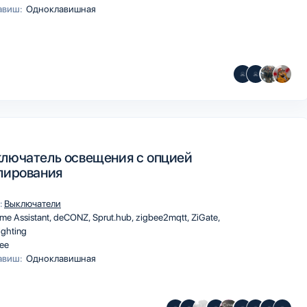
авиш:
Одноклавишная
лючатель освещения с опцией
лирования
:
Выключатели
me Assistant
deCONZ
Sprut.hub
zigbee2mqtt
ZiGate
ighting
ee
авиш:
Одноклавишная