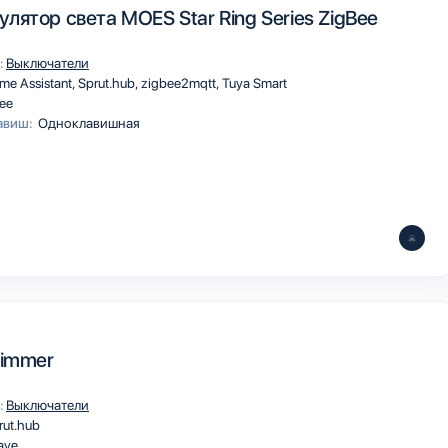
лятор света MOES Star Ring Series ZigBee
:
Выключатели
me Assistant
Sprut.hub
zigbee2mqtt
Tuya Smart
ee
авиш:
Одноклавишная
Dimmer
:
Выключатели
rut.hub
ave