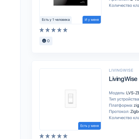
Количество кл
Есть у 1 человека
И у меня
0
LIVINGWISE
LivingWise
Модель:
LVS-Z
Тип устройства
Платформа:
zi
Протокол:
Zigb
Количество кл
Есть у меня