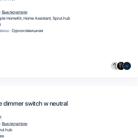
:
Выключатели
ple HomeKit
Home Assistant
Sprut.hub
i
авиш:
Одноклавишная
e dimmer switch w neutral
1
:
Выключатели
rut.hub
ee