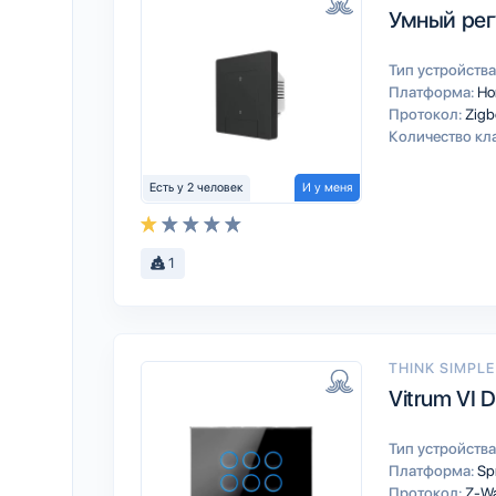
Умный регу
Тип устройства
Платформа:
Ho
Протокол:
Zigb
Количество кл
Есть у 2 человек
И у меня
1
THINK SIMPLE
Vitrum VI 
Тип устройства
Платформа:
Sp
Протокол:
Z-W