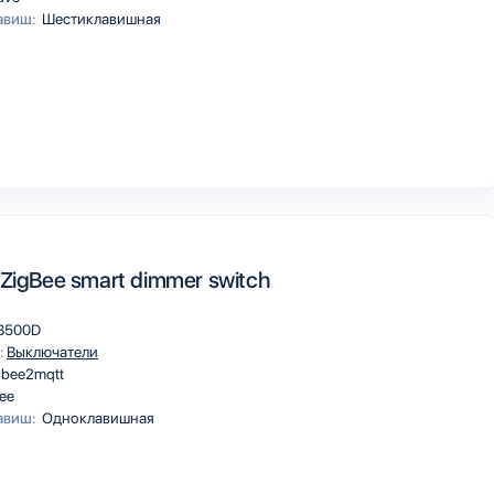
авиш:
Шестиклавишная
 ZigBee smart dimmer switch
B500D
:
Выключатели
gbee2mqtt
ee
авиш:
Одноклавишная