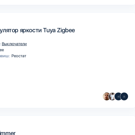
улятор яркости Tuya Zigbee
:
Выключатели
ee
авиш:
Реостат
immer