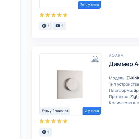
Есть у меня
1
1
AQARA
Диммер Aq
Модель:
ZNXN
Тип устройства
Платформа:
Sp
Протокол:
Zigb
Количество кл
Есть у 2 человек
И у меня
1