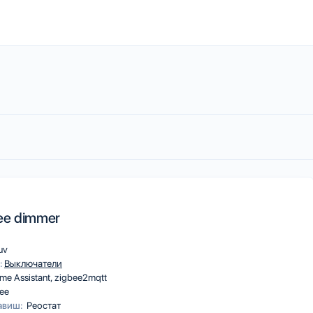
ee dimmer
uv
:
Выключатели
me Assistant
zigbee2mqtt
ee
авиш:
Реостат