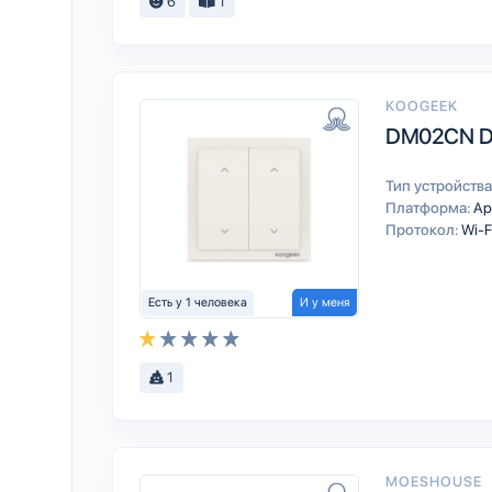
6
1
KOOGEEK
DM02CN Di
Тип устройства
Платформа:
Ap
Протокол:
Wi-F
Есть у 1 человека
И у меня
1
MOESHOUSE