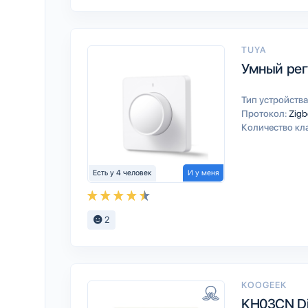
TUYA
Умный рег
Тип устройства
Протокол:
Zigb
Количество кл
Есть у 4 человек
И у меня
2
KOOGEEK
KH03CN D