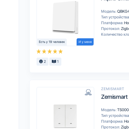
Модель:
QBKG
Тип устройства
Платформа:
Ho
Протокол:
Zigb
Количество кл
Есть у 19 человек
И у меня
2
1
ZEMISMART
Zemismart
Модель:
TS000
Тип устройства
Платформа:
Ho
Протокол:
Zigb