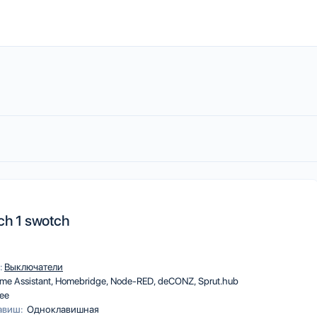
ch 1 swotch
:
Выключатели
me Assistant
Homebridge
Node-RED
deCONZ
Sprut.hub
ee
авиш:
Одноклавишная