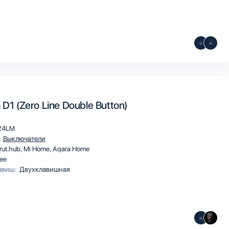
 D1 (Zero Line Double Button)
24LM
:
Выключатели
rut.hub
Mi Home
Aqara Home
ee
авиш:
Двухклавишная