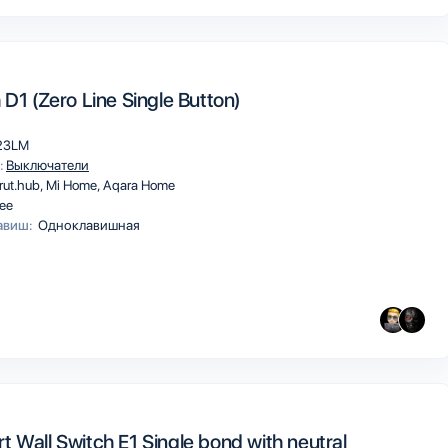
 D1 (Zero Line Single Button)
23LM
:
Выключатели
rut.hub
Mi Home
Aqara Home
ee
авиш:
Одноклавишная
 Wall Switch E1 Single bond with neutral