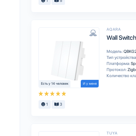
1
5
AQARA
Wall Switch
Модель:
QBKG
Тип устройства
Платформа:
Sp
Протокол:
Zigb
Количество кл
Есть у 14 человек
И у меня
1
3
TUYA