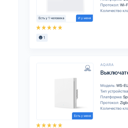
Протокол:
Wi-F
Количество кл
Есть у 1 человека
И у меня
1
AQARA
Выключате
Модель:
WS-E
Тип устройства
Платформа:
Sp
Протокол:
Zigb
Количество кл
Есть у меня