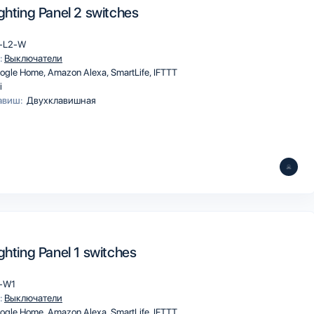
ghting Panel 2 switches
-L2-W
:
Выключатели
ogle Home
Amazon Alexa
SmartLife
IFTTT
i
авиш:
Двухклавишная
ghting Panel 1 switches
-W1
:
Выключатели
ogle Home
Amazon Alexa
SmartLife
IFTTT