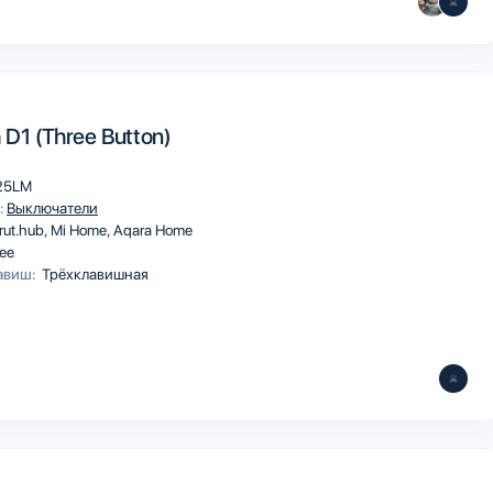
 D1 (Three Button)
25LM
:
Выключатели
rut.hub
Mi Home
Aqara Home
ee
авиш:
Трёхклавишная