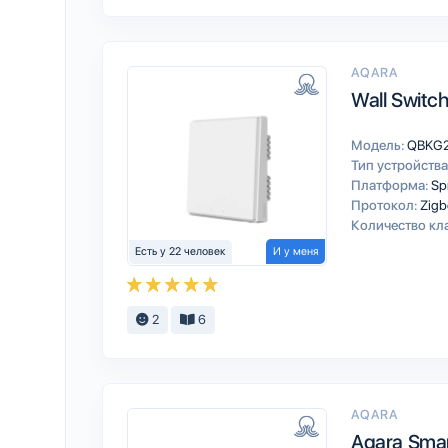
AQARA
Wall Switch
Модель:
QBKG
Тип устройства
Платформа:
Sp
Протокол:
Zigb
Количество кл
Есть у 22 человек
И у меня
2
6
AQARA
Aqara Smart