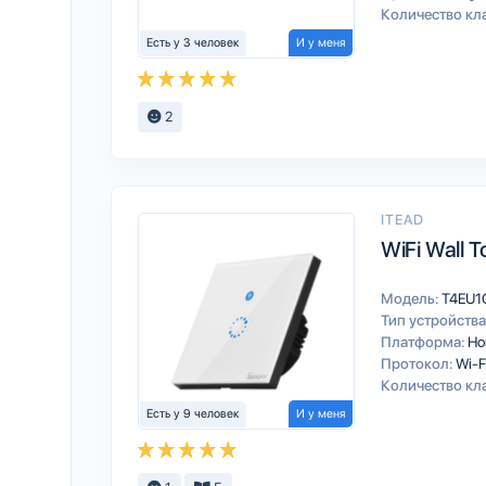
Количество кл
Есть у 3 человек
И у меня
2
ITEAD
WiFi Wall 
Модель:
T4EU1
Тип устройства
Платформа:
Ho
Протокол:
Wi-F
Количество кл
Есть у 9 человек
И у меня