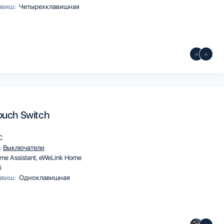
авиш:
Четырехклавишная
Touch Switch
C
:
Выключатели
me Assistant
eWeLink Home
i
авиш:
Одноклавишная