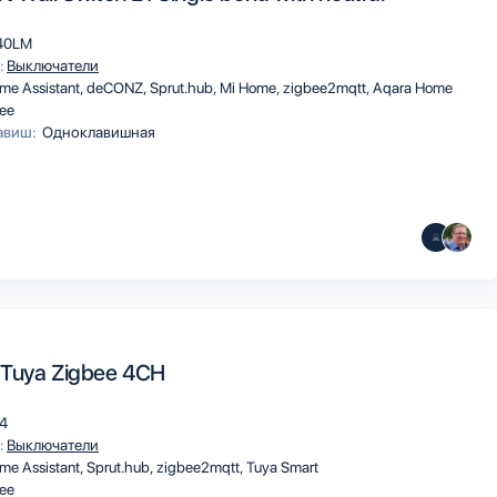
40LM
:
Выключатели
me Assistant
deCONZ
Sprut.hub
Mi Home
zigbee2mqtt
Aqara Home
ee
авиш:
Одноклавишная
 Tuya Zigbee 4CH
4
:
Выключатели
me Assistant
Sprut.hub
zigbee2mqtt
Tuya Smart
ee