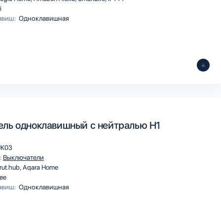
i
авиш:
Одноклавишная
ль одноклавишный с нейтралью H1
UK03
:
Выключатели
rut.hub
Aqara Home
ee
авиш:
Одноклавишная