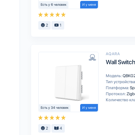
Есть у 6 человек
И у меня
2
1
AQARA
Wall Switch
Модель:
QBKG
Тип устройства
Платформа:
Sp
Протокол:
Zigb
Количество кл
Есть у 34 человек
И у меня
2
4