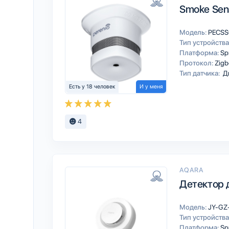
Smoke Sen
Модель:
PECSS
Тип устройства
Платформа:
Sp
Протокол:
Zigb
Тип датчика:
Д
Есть у 18 человек
И у меня
4
AQARA
Детектор 
Модель:
JY-GZ
Тип устройства
Платформа:
Sp