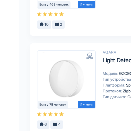
Есть у 468 человек
И у меня
10
2
AQARA
Light Detec
Модель:
GZCG
Тип устройства
Платформа:
Sp
Протокол:
Zigb
Тип датчика:
О
Есть у 78 человек
И у меня
6
4