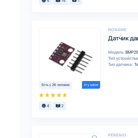
4
14
1
NONAME
Датчик да
Модель:
BMP2
Тип устройства
Тип датчика:
Те
Есть у 26 человек
И у меня
4
2
PERENIO