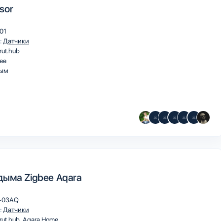
sor
01
:
Датчики
rut.hub
ee
ым
дыма Zigbee Aqara
-03AQ
:
Датчики
rut.hub
Aqara Home