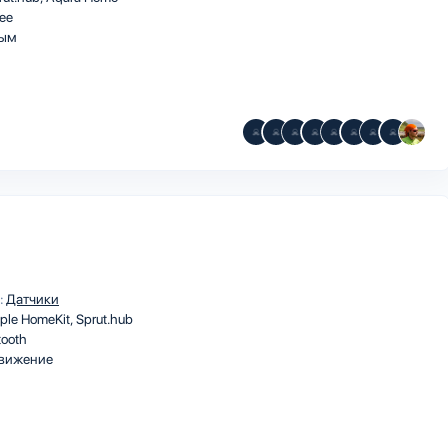
ee
ым
:
Датчики
ple HomeKit
Sprut.hub
tooth
вижение