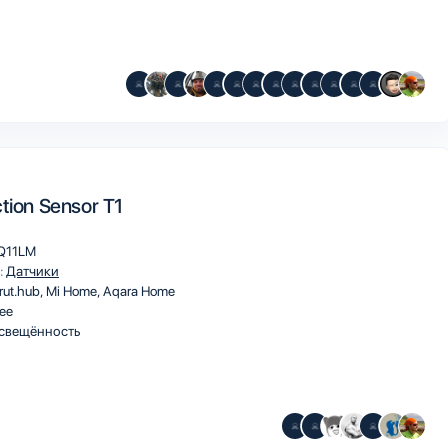
tion Sensor T1
Q11LM
:
Датчики
rut.hub
Mi Home
Aqara Home
ee
свещённость