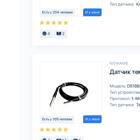
Тип датчика:
К
Есть у 204 человек
И у меня
4
2
NONAME
Датчик те
Модель:
DS18B
Тип устройства
Протокол:
1-Wi
Тип датчика:
Т
Есть у 105 человек
И у меня