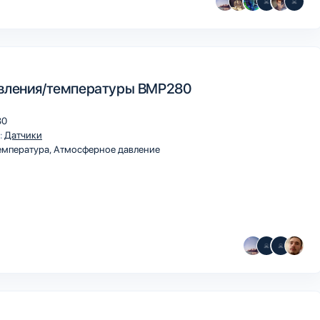
вления/температуры BMP280
80
:
Датчики
мпература, Атмосферное давление