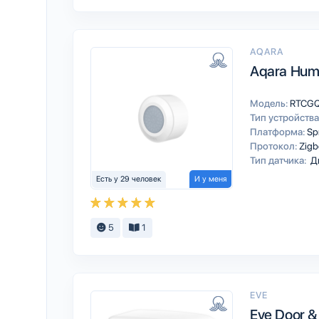
AQARA
Aqara Hum
Модель:
RTCG
Тип устройства
Платформа:
Sp
Протокол:
Zigb
Тип датчика:
Д
Есть у 29 человек
И у меня
5
1
EVE
Eve Door 