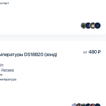
онтакт
480 ₽
от
мпературы DS18B20 (зонд)
20
:
Датчики
re
емпература