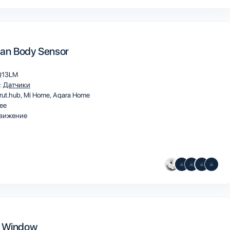
an Body Sensor
Q13LM
:
Датчики
rut.hub
Mi Home
Aqara Home
ee
вижение
& Window