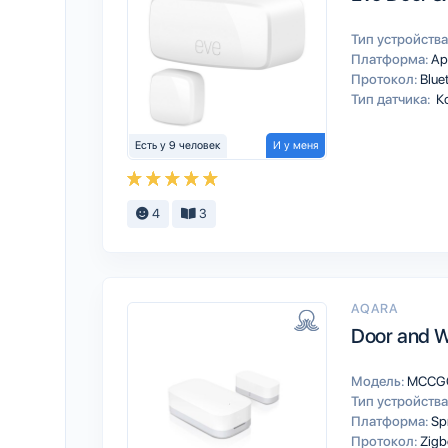
Тип устройства
Платформа:
Ap
Протокол:
Blue
Тип датчика:
К
Есть у 9 человек
И у меня
4
3
AQARA
Door and W
Модель:
MCCG
Тип устройства
Платформа:
Sp
Протокол:
Zigb