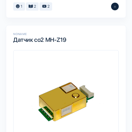
1
2
2
NONAME
Датчик co2 MH-Z19