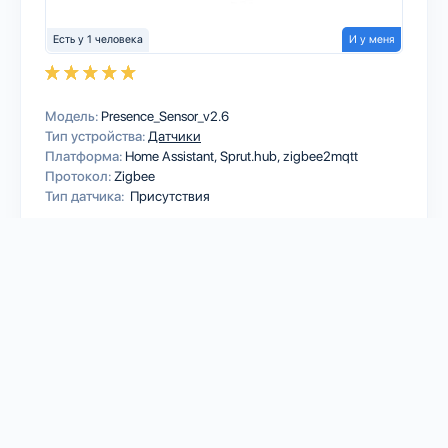
Есть у 1 человека
И у меня
Модель:
Presence_Sensor_v2.6
Тип устройства:
Датчики
Платформа:
Home Assistant
Sprut.hub
zigbee2mqtt
Протокол:
Zigbee
Тип датчика:
Присутствия
1
HONEYWELL
Gas sensor