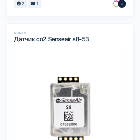
2
1
NONAME
Датчик co2 Senseair s8-53