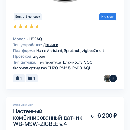
Есть у 3 человек
И у меня
Модель:
HS2AQ
Тип устройства:
Датчики
Платформа:
Home Assistant
Sprut.hub
zigbee2mqtt
Протокол:
Zigbee
Тип датчика:
Температура, Влажность, VOC,
Формальдегид газ CH2O, PM2.5, PM10, AQI
1
1
WIRENBOARD
Настенный
6 200 ₽
от
комбинированный датчик
WB-MSW-ZIGBEE v.4