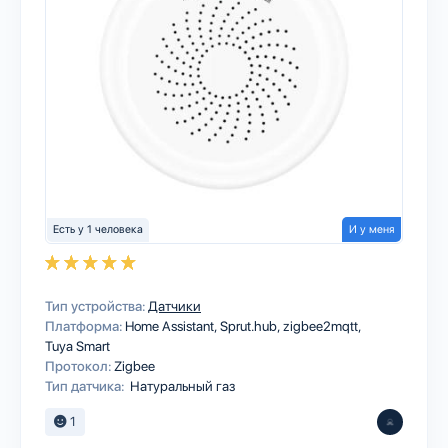
Есть у 1 человека
И у меня
Тип устройства:
Датчики
Платформа:
Home Assistant
Sprut.hub
zigbee2mqtt
Tuya Smart
Протокол:
Zigbee
Тип датчика:
Натуральный газ
1