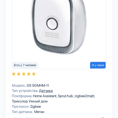
Есть у 7 человек
И у меня
Модель:
GS SGMHM-I1
Тип устройства:
Датчики
Платформа:
Home Assistant
Sprut.hub
zigbee2mqtt
Триколор Умный дом
Протокол:
Zigbee
Тип датчика:
Метан