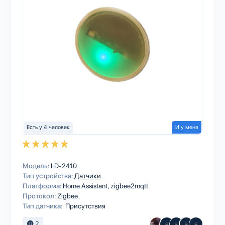
Есть у 4 человек
И у меня
Модель:
LD-2410
Тип устройства:
Датчики
Платформа:
Home Assistant
zigbee2mqtt
Протокол:
Zigbee
Тип датчика:
Присутствия
2