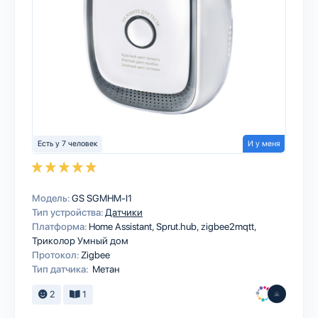
Есть у 7 человек
И у меня
Модель:
GS SGMHM-I1
Тип устройства:
Датчики
Платформа:
Home Assistant
Sprut.hub
zigbee2mqtt
Триколор Умный дом
Протокол:
Zigbee
Тип датчика:
Метан
2
1