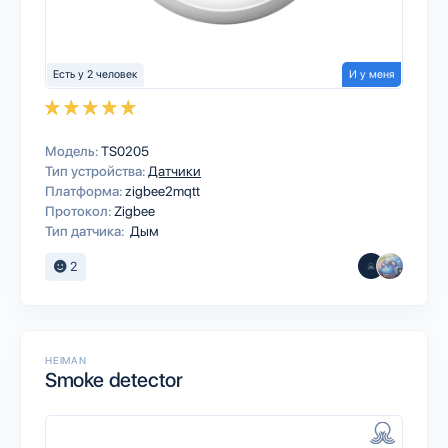
Есть у 2 человек
И у меня
Модель:
TS0205
Тип устройства:
Датчики
Платформа:
zigbee2mqtt
Протокол:
Zigbee
Тип датчика:
Дым
2
HEIMAN
Smoke detector