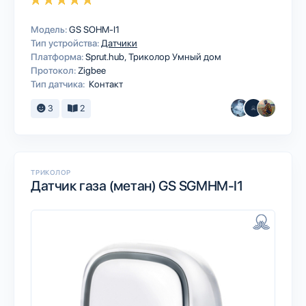
Модель:
GS SOHM-I1
Тип устройства:
Датчики
Платформа:
Sprut.hub
Триколор Умный дом
Протокол:
Zigbee
Тип датчика:
Контакт
3
2
ТРИКОЛОР
Датчик газа (метан) GS SGMHM-I1