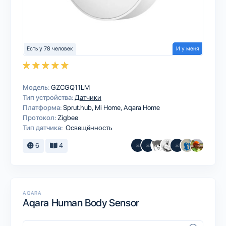
Есть у 78 человек
И у меня
Модель:
GZCGQ11LM
Тип устройства:
Датчики
Платформа:
Sprut.hub
Mi Home
Aqara Home
Протокол:
Zigbee
Тип датчика:
Освещённость
6
4
AQARA
Aqara Human Body Sensor