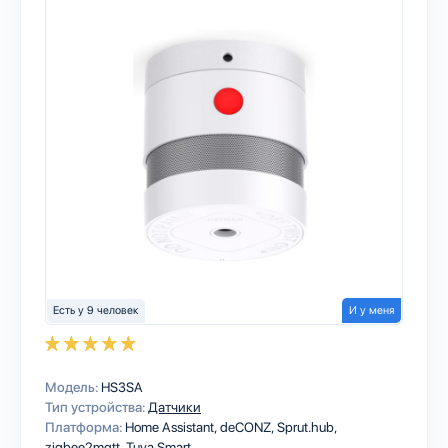
Есть у 9 человек
И у меня
Модель:
HS3SA
Тип устройства:
Датчики
Платформа:
Home Assistant
deCONZ
Sprut.hub
zigbee2mqtt
Tuya Smart