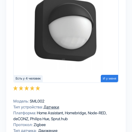
Есть у 4 человек
И у меня
Модель:
SML002
Тип устройства:
Датчики
Платформа:
Home Assistant
Homebridge
Node-RED
deCONZ
Philips Hue
Sprut.hub
Протокол:
Zigbee
Тип датчика:
Движение