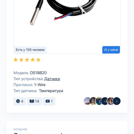
Есть у 105 человек
И у меня
Модель:
DS18B20
Тип устройства:
Датчики
Протокол:
1-Wire
Тип датчика:
Температура
4
14
1
NONAME