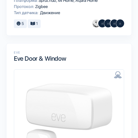
Платформа:
Sprut.hub
Mi Home
Aqara Home
Протокол:
Zigbee
Тип датчика:
Движение
5
1
EVE
Eve Door & Window