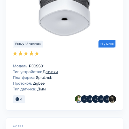
Есть у 18 человек
И у меня
Модель:
PECSS01
Тип устройства:
Датчики
Платформа:
Sprut.hub
Протокол:
Zigbee
Тип датчика:
Дым
4
AQARA