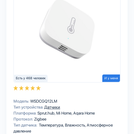
Есть у 468 человек
И у меня
Модель:
WSDCGQ12LM
Тип устройства:
Датчики
Платформа:
Sprut.hub
Mi Home
Aqara Home
Протокол:
Zigbee
Тип датчика:
Температура, Влажность, Атмосферное
давление