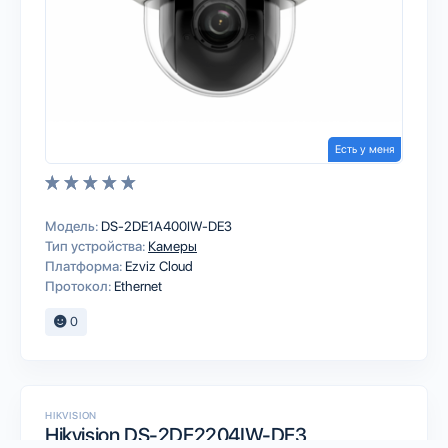
Есть у меня
Модель:
DS-2DE1A400IW-DE3
Тип устройства:
Камеры
Платформа:
Ezviz Cloud
Протокол:
Ethernet
0
HIKVISION
Hikvision DS-2DE2204IW-DE3