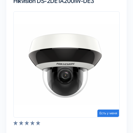
Hikvision DS-2DE1A200IW-DE3
Есть у меня