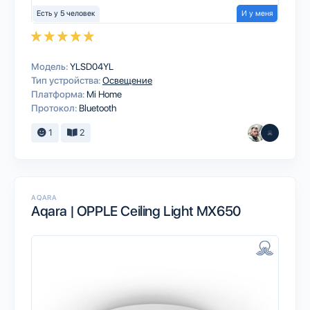
Есть у 5 человек
И у меня
Модель:
YLSD04YL
Тип устройства:
Освещение
Платформа:
Mi Home
Протокол:
Bluetooth
1
2
AQARA
Aqara | OPPLE Ceiling Light MX650