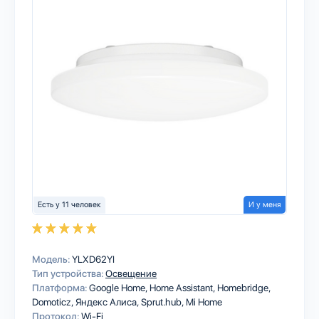
Есть у 11 человек
И у меня
Модель:
YLXD62YI
Тип устройства:
Освещение
Платформа:
Google Home
Home Assistant
Homebridge
Domoticz
Яндекс Алиса
Sprut.hub
Mi Home
Протокол:
Wi-Fi