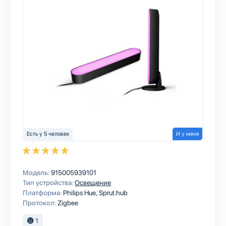
Есть у 5 человек
И у меня
Модель:
915005939101
Тип устройства:
Освещение
Платформа:
Philips Hue
Sprut.hub
Протокол:
Zigbee
1