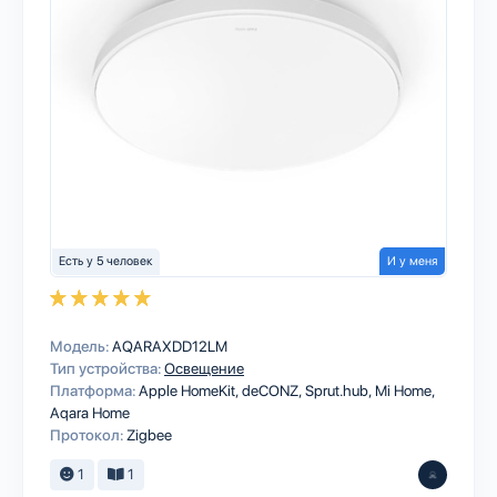
Есть у 5 человек
И у меня
Модель:
AQARAXDD12LM
Тип устройства:
Освещение
Платформа:
Apple HomeKit
deCONZ
Sprut.hub
Mi Home
Aqara Home
Протокол:
Zigbee
1
1