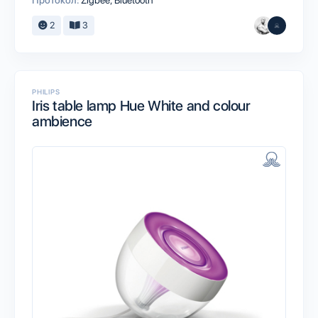
Протокол:
Zigbee
Bluetooth
2
3
PHILIPS
Iris table lamp Hue White and colour
ambience