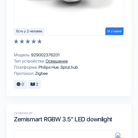
Есть у 2 человек
И у меня
Модель:
929002376201
Тип устройства:
Освещение
Платформа:
Philips Hue
Sprut.hub
Протокол:
Zigbee
0
2
ZEMISMART
Zemismart RGBW 3.5" LED downlight