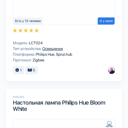
Есть у 13 человек
И у меня
Модель:
LCT024
Тип устройства:
Освещение
Платформа:
Philips Hue
Sprut.hub
Протокол:
Zigbee
1
5
PHILIPS
Настольная лампа Philips Hue Bloom
White