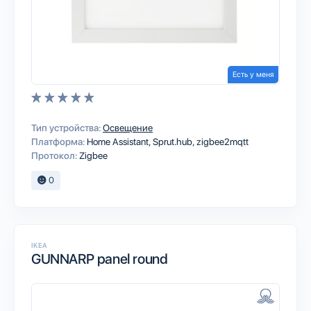
Есть у меня
Тип устройства:
Освещение
Платформа:
Home Assistant
Sprut.hub
zigbee2mqtt
Протокол:
Zigbee
0
IKEA
GUNNARP panel round