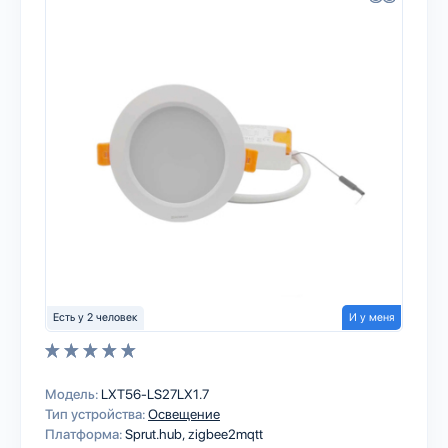
Есть у 2 человек
И у меня
Модель:
LXT56-LS27LX1.7
Тип устройства:
Освещение
Платформа:
Sprut.hub
zigbee2mqtt