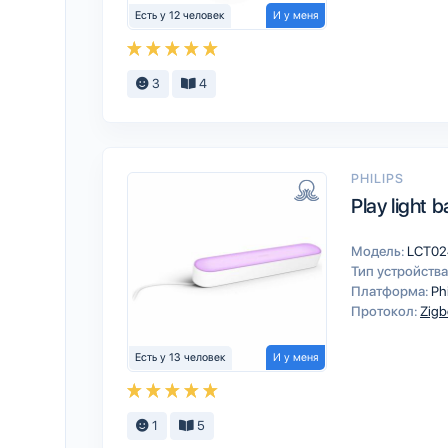
Есть у 12 человек
И у меня
3
4
PHILIPS
Play light 
Модель:
LCT02
Тип устройства
Платформа:
Ph
Протокол:
Zigb
Есть у 13 человек
И у меня
1
5