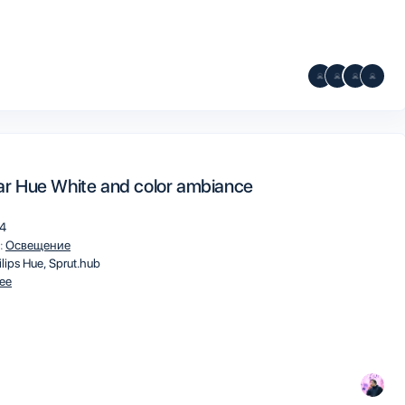
bar Hue White and color ambiance
4
:
Освещение
ilips Hue
Sprut.hub
ee