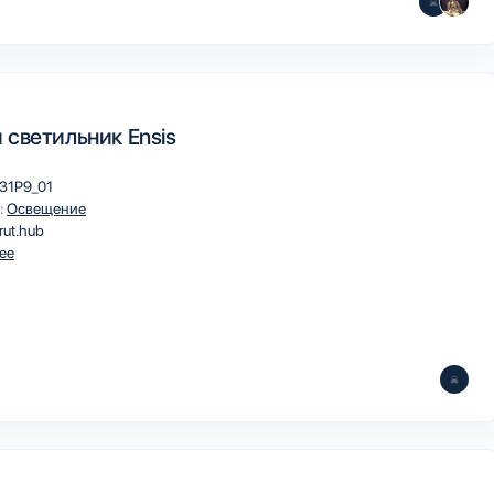
 светильник Ensis
31P9_01
:
Освещение
rut.hub
ee