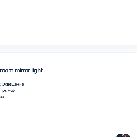
oom mirror light
:
Освещение
ilips Hue
ee