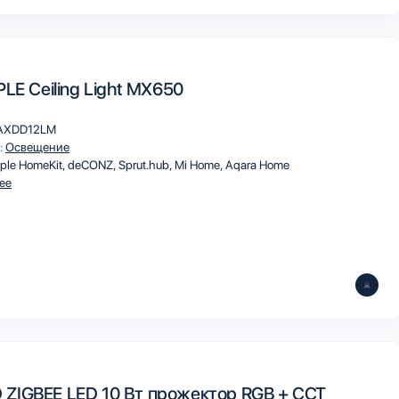
PLE Ceiling Light MX650
AXDD12LM
:
Освещение
ple HomeKit
deCONZ
Sprut.hub
Mi Home
Aqara Home
ee
ZIGBEE LED 10 Вт прожектор RGB + CCT