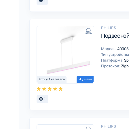
1
PHILIPS
Подвесной
Модель:
40903
Тип устройства
Платформа:
Sp
Протокол:
Zigb
Есть у 1 человека
И у меня
1
PHILIPS