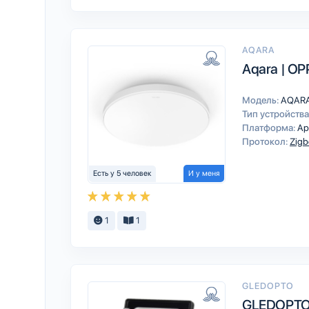
AQARA
Aqara | OP
Модель:
AQAR
Тип устройства
Платформа:
Ap
Протокол:
Zigb
Есть у 5 человек
И у меня
1
1
GLEDOPTO
GLEDOPTO 