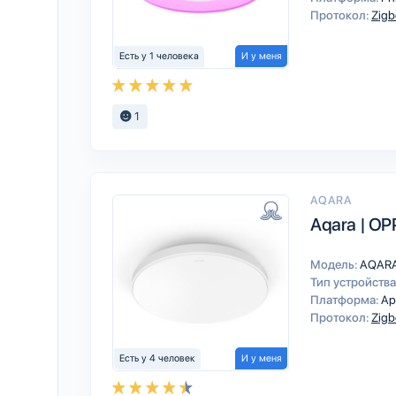
Протокол:
Zigb
Есть у 1 человека
И у меня
1
AQARA
Aqara | OP
Модель:
AQAR
Тип устройства
Платформа:
Ap
Протокол:
Zigb
Есть у 4 человек
И у меня