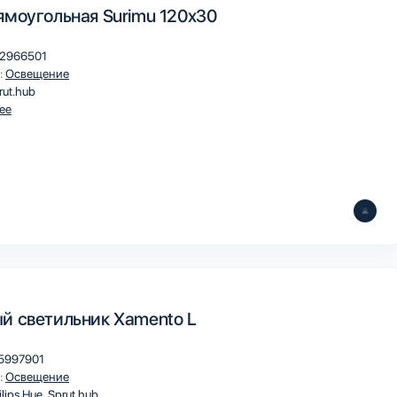
ямоугольная Surimu 120x30
2966501
:
Освещение
rut.hub
ee
й светильник Xamento L
5997901
:
Освещение
ilips Hue
Sprut.hub