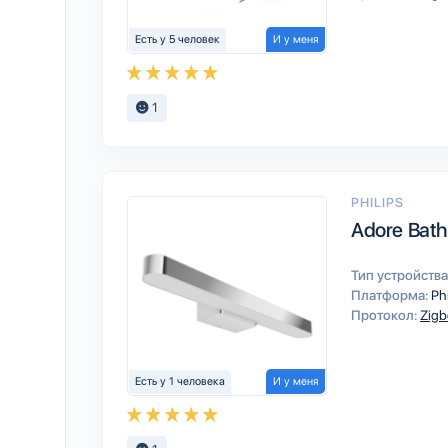
Есть у 5 человек
И у меня
1
PHILIPS
Adore Bathr
Тип устройства
Платформа:
Ph
Протокол:
Zigb
Есть у 1 человека
И у меня