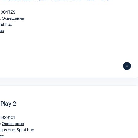
-004TZS
:
Освещение
rut.hub
ee
 Play 2
5939101
:
Освещение
ilips Hue
Sprut.hub
ee