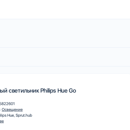
й светильник Philips Hue Go
5822601
:
Освещение
ilips Hue
Sprut.hub
ee