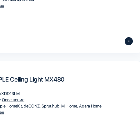
ee
PLE Ceiling Light MX480
AXDD13LM
:
Освещение
ple HomeKit
deCONZ
Sprut.hub
Mi Home
Aqara Home
ee