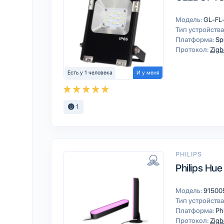
Модель:
GL-FL
Тип устройства
Платформа:
Sp
Протокол:
Zigb
Есть у 1 человека
И у меня
1
PHILIPS
Philips Hue
Модель:
91500
Тип устройства
Платформа:
Ph
Протокол:
Zigb