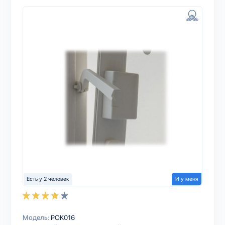
Есть у 2 человек
И у меня
Модель:
POK016