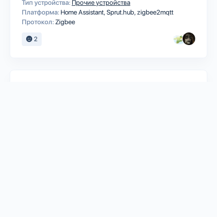
Тип устройства:
Прочие устройства
Платформа:
Home Assistant
Sprut.hub
zigbee2mqtt
Протокол:
Zigbee
2
MIJIA
Умный аквариум Xiaomi Mijia Smart
Fish Tank Black (MYG100)