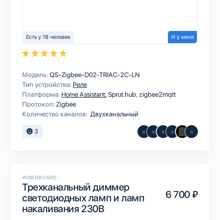
Есть у 18 человек
И у меня
Модель:
QS-Zigbee-D02-TRIAC-2C-LN
Тип устройства:
Реле
Платформа:
Home Assistant
Sprut.hub
zigbee2mqtt
Протокол:
Zigbee
Количество каналов:
Двухканальный
3
WIRENBOARD
Трехканальный диммер
6 700 ₽
светодиодных ламп и ламп
накаливания 230В