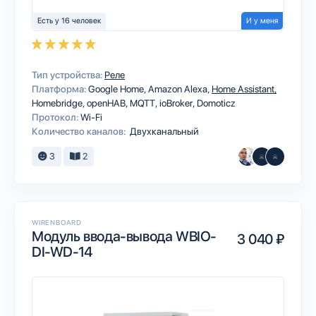
Есть у 16 человек
И у меня
Тип устройства:
Реле
Платформа:
Google Home
Amazon Alexa
Home Assistant
Homebridge
openHAB
MQTT
ioBroker
Domoticz
Протокол:
Wi-Fi
Количество каналов:
Двухканальный
3
2
WIRENBOARD
Модуль ввода-вывода WBIO-
3 040 ₽
DI-WD-14