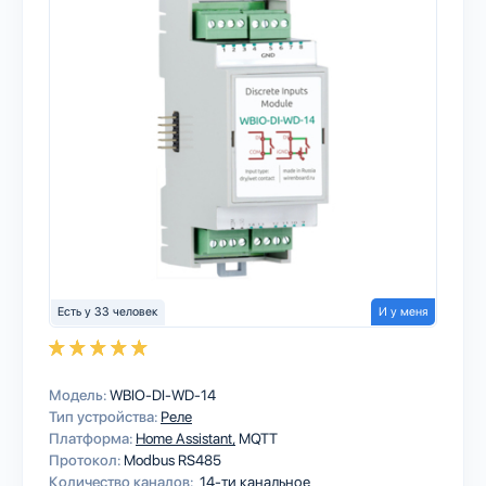
Есть у 33 человек
И у меня
Модель:
WBIO-DI-WD-14
Тип устройства:
Реле
Платформа:
Home Assistant
MQTT
Протокол:
Modbus RS485
Количество каналов:
14-ти канальное