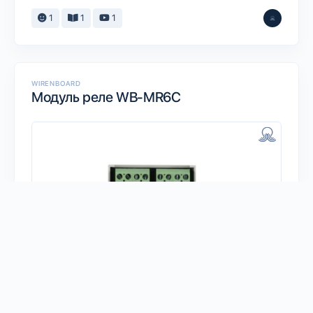
1
1
1
WIRENBOARD
Модуль реле WB-MR6C