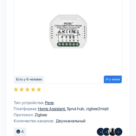
Есть у 6 человек
И у меня
Тип устройства:
Реле
Платформа:
Home Assistant
Sprut.hub
zigbee2mqtt
Протокол:
Zigbee
Количество каналов:
Двухканальный
4