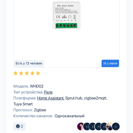
Есть у 12 человек
И у меня
Модель:
WHD02
Тип устройства:
Реле
Платформа:
Home Assistant
Sprut.hub
zigbee2mqtt
Tuya Smart
Протокол:
Zigbee
Количество каналов:
Одноканальный
2