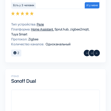
Есть у 3 человек
И у меня
Тип устройства:
Реле
Платформа:
Home Assistant
Sprut.hub
zigbee2mqtt
Tuya Smart
Протокол:
Zigbee
Количество каналов:
Одноканальный
2
ITEAD
Sonoff Dual