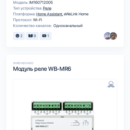
Модель:
IM160712005
Тип устройства:
Реле
Платформа:
Home Assistant
eWeLink Home
Протокол:
Wi-Fi
Количество каналов:
Одноканальный
2
9
1
WIRENBOARD
Модуль реле WB-MR6