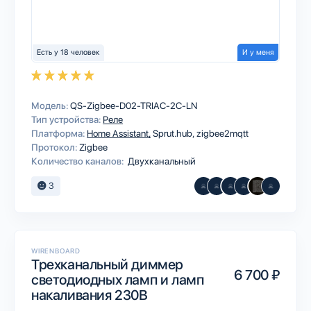
Есть у 18 человек
И у меня
Модель:
QS-Zigbee-D02-TRIAC-2C-LN
Тип устройства:
Реле
Платформа:
Home Assistant
Sprut.hub
zigbee2mqtt
Протокол:
Zigbee
Количество каналов:
Двухканальный
3
WIRENBOARD
Трехканальный диммер
6 700 ₽
светодиодных ламп и ламп
накаливания 230В