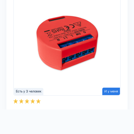
Есть у 3 человек
И у меня
Тип устройства:
Реле
Платформа:
Google Home
Amazon Alexa
Home Assistant
openHAB
MQTT
ioBroker
Domoticz
Протокол:
Wi-Fi