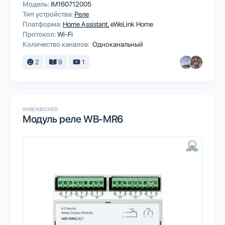
Модель:
IM160712005
Тип устройства:
Реле
Платформа:
Home Assistant
eWeLink Home
Протокол:
Wi-Fi
Количество каналов:
Одноканальный
2
9
1
WIRENBOARD
Модуль реле WB-MR6