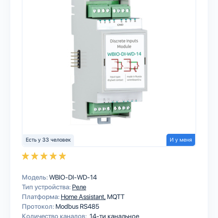
Есть у 33 человек
И у меня
Модель:
WBIO-DI-WD-14
Тип устройства:
Реле
Платформа:
Home Assistant
MQTT
Протокол:
Modbus RS485
Количество каналов:
14-ти канальное