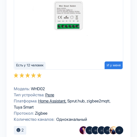
Есть у 12 человек
И у меня
Модель:
WHD02
Тип устройства:
Реле
Платформа:
Home Assistant
Sprut.hub
zigbee2mqtt
Tuya Smart
Протокол:
Zigbee
Количество каналов:
Одноканальный
2