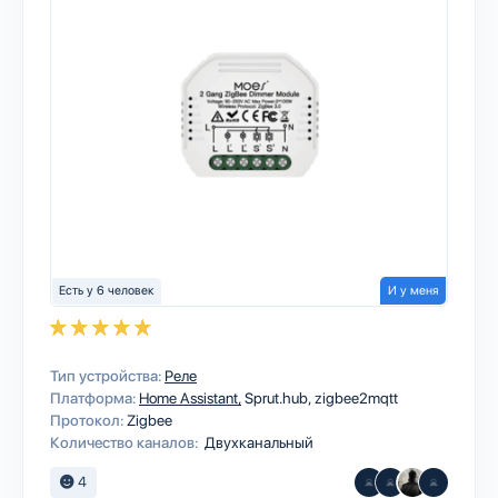
Есть у 6 человек
И у меня
Тип устройства:
Реле
Платформа:
Home Assistant
Sprut.hub
zigbee2mqtt
Протокол:
Zigbee
Количество каналов:
Двухканальный
4