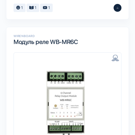
1
1
1
WIRENBOARD
Модуль реле WB-MR6C