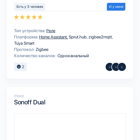
Есть у 3 человек
И у меня
Тип устройства:
Реле
Платформа:
Home Assistant
Sprut.hub
zigbee2mqtt
Tuya Smart
Протокол:
Zigbee
Количество каналов:
Одноканальный
2
ITEAD
Sonoff Dual