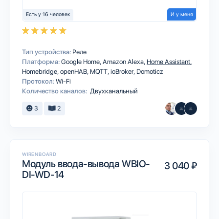
Есть у 16 человек
И у меня
Тип устройства:
Реле
Платформа:
Google Home
Amazon Alexa
Home Assistant
Homebridge
openHAB
MQTT
ioBroker
Domoticz
Протокол:
Wi-Fi
Количество каналов:
Двухканальный
3
2
WIRENBOARD
Модуль ввода-вывода WBIO-
3 040 ₽
DI-WD-14