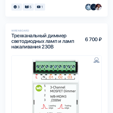
3
5
1
WIRENBOARD
Трехканальный диммер
6 700 ₽
светодиодных ламп и ламп
накаливания 230В