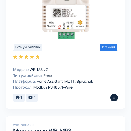
Есть у 4 человек
И у меня
Модель:
WB-MS v.2
Тип устройства:
Реле
Платформа:
Home Assistant
MQTT
Sprut.hub
Протокол:
Modbus RS485
1-Wire
1
1
WIRENBOARD
Модуль реле WB-MR3