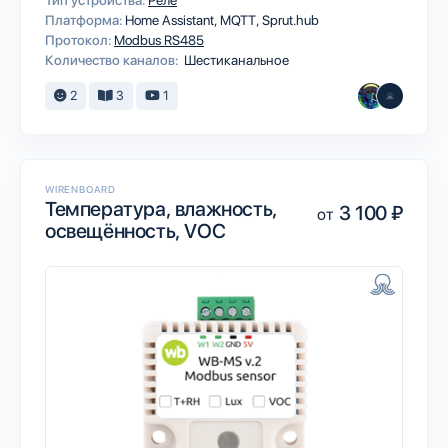
Тип устройства:
Реле
Платформа:
Home Assistant
MQTT
Sprut.hub
Протокол:
Modbus RS485
Количество каналов:
Шестиканальное
2
3
1
WIRENBOARD
Температура, влажность,
3 100 ₽
от
освещённость, VOC