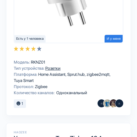
Есть у 1 человека
И у меня
Модель:
RKNZ01
Тип устройства:
Розетки
Платформа:
Home Assistant
Sprut.hub
zigbee2mqtt
Tuya Smart
Протокол:
Zigbee
Количество каналов:
Одноканальный
1
HAOZEE