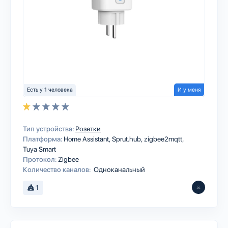
Есть у 1 человека
И у меня
Тип устройства:
Розетки
Платформа:
Home Assistant
Sprut.hub
zigbee2mqtt
Tuya Smart
Протокол:
Zigbee
Количество каналов:
Одноканальный
1