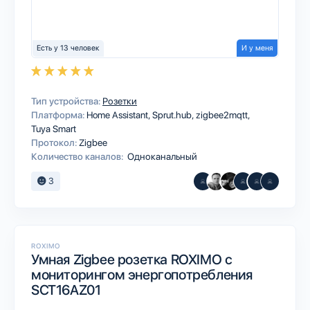
Есть у 13 человек
И у меня
Тип устройства:
Розетки
Платформа:
Home Assistant
Sprut.hub
zigbee2mqtt
Tuya Smart
Протокол:
Zigbee
Количество каналов:
Одноканальный
3
ROXIMO
Умная Zigbee розетка ROXIMO с
мониторингом энергопотребления
SCT16AZ01