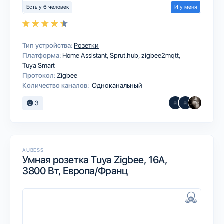
Есть у 6 человек
И у меня
Тип устройства:
Розетки
Платформа:
Home Assistant
Sprut.hub
zigbee2mqtt
Tuya Smart
Протокол:
Zigbee
Количество каналов:
Одноканальный
3
AUBESS
Умная розетка Tuya Zigbee, 16А,
3800 Вт, Европа/Франц