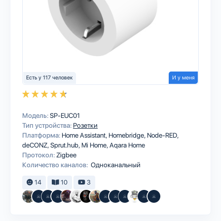
Есть у 117 человек
И у меня
Модель:
SP-EUC01
Тип устройства:
Розетки
Платформа:
Home Assistant
Homebridge
Node-RED
deCONZ
Sprut.hub
Mi Home
Aqara Home
Протокол:
Zigbee
Количество каналов:
Одноканальный
14
10
3