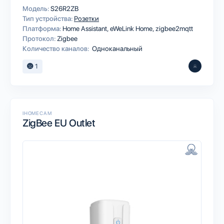
Модель:
S26R2ZB
Тип устройства:
Розетки
Платформа:
Home Assistant
eWeLink Home
zigbee2mqtt
Протокол:
Zigbee
Количество каналов:
Одноканальный
1
IHOMECAM
ZigBee EU Outlet