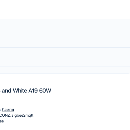
T
s and White A19 60W
:
Лампы
eCONZ
zigbee2mqtt
ee