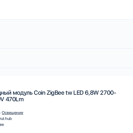
ный модуль Coin ZigBee tw LED 6,8W 2700-
0V 470Lm
:
Освещение
rut.hub
ee