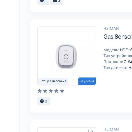
1
3
HEIMAN
Gas Senso
Модель:
HEIEH
Тип устройства
Протокол:
Z-W
Тип датчика:
На
Есть у 1 человека
И у меня
0
HEIMAN