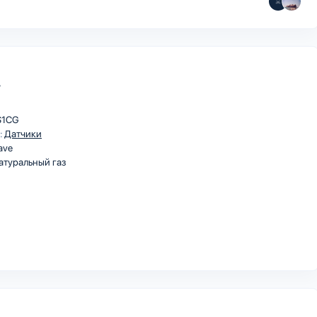
r
S1CG
:
Датчики
ave
туральный газ