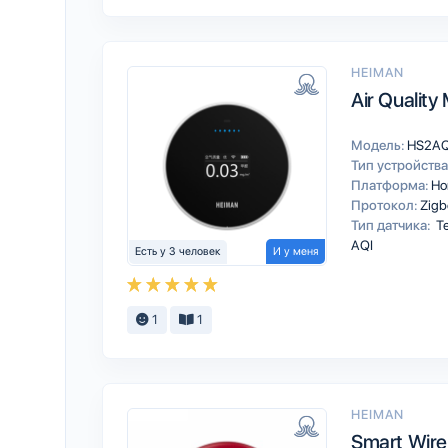
HEIMAN
Air Quality
Модель:
HS2A
Тип устройства
Платформа:
Ho
Протокол:
Zigb
Тип датчика:
Те
AQI
Есть у 3 человек
И у меня
1
1
HEIMAN
Smart Wire