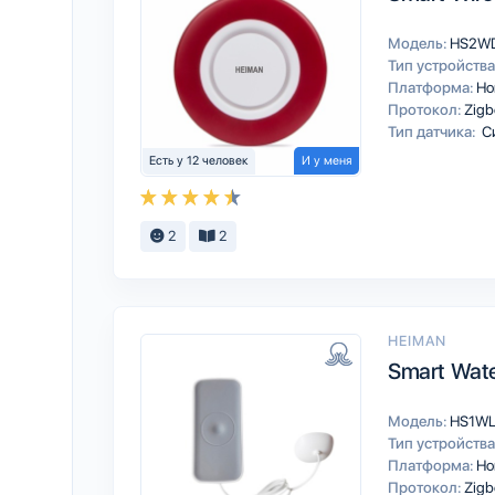
Модель:
HS2W
Тип устройства
Платформа:
Ho
Протокол:
Zigb
Тип датчика:
С
Есть у 12 человек
И у меня
2
2
HEIMAN
Smart Wate
Модель:
HS1W
Тип устройства
Платформа:
Ho
Протокол:
Zigb