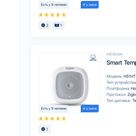
Есть у 9 человек
И у меня
2
1
HEIMAN
Smart Temp
Модель:
HS1HT
Тип устройства
Платформа:
Ho
Протокол:
Zigb
Тип датчика:
Те
Есть у 5 человек
И у меня
1