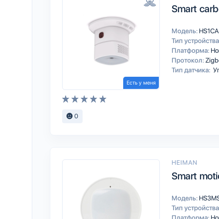
Smart carb
Модель:
HS1C
Тип устройства
Платформа:
Ho
Протокол:
Zigb
Тип датчика:
Уг
Есть у меня
0
HEIMAN
Smart moti
Модель:
HS3M
Тип устройства
Платформа:
Ho