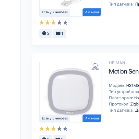
Тип датчика:
П
Есть у 7 человек
И у меня
2
1
HEIMAN
Motion Sen
Модель:
HS1M
Тип устройства
Платформа:
Ho
Протокол:
Zigb
Тип датчика:
Д
Есть у 5 человек
И у меня