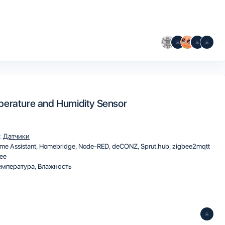
erature and Humidity Sensor
:
Датчики
me Assistant
Homebridge
Node-RED
deCONZ
Sprut.hub
zigbee2mqtt
ee
мпература, Влажность