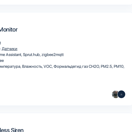
 Monitor
Q
:
Датчики
me Assistant
Sprut.hub
zigbee2mqtt
ee
мпература, Влажность, VOC, Формальдегид газ CH2O, PM2.5, PM10,
less Siren