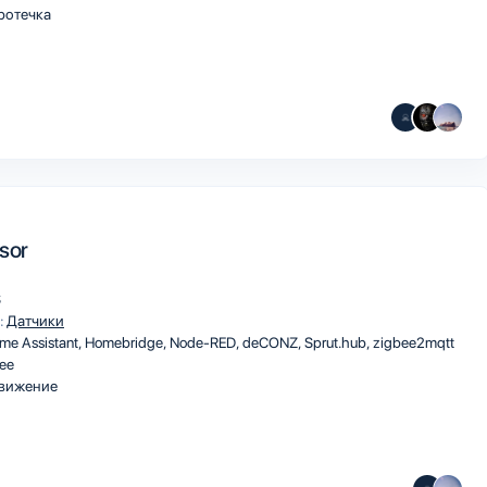
ротечка
sor
S
:
Датчики
me Assistant
Homebridge
Node-RED
deCONZ
Sprut.hub
zigbee2mqtt
ee
вижение