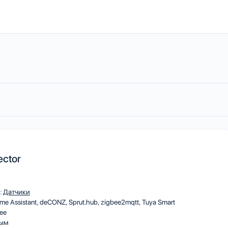
ector
A
:
Датчики
me Assistant
deCONZ
Sprut.hub
zigbee2mqtt
Tuya Smart
ee
ым