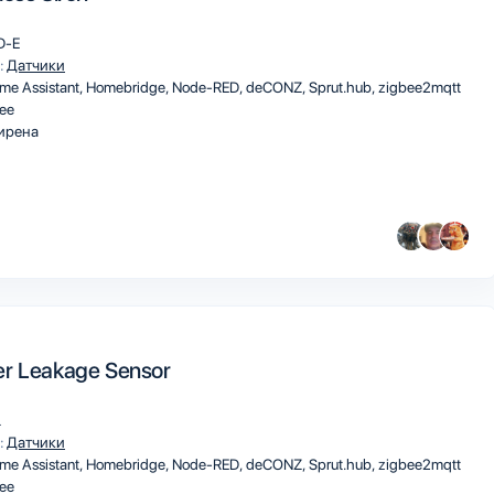
D-E
:
Датчики
me Assistant
Homebridge
Node-RED
deCONZ
Sprut.hub
zigbee2mqtt
ee
ирена
r Leakage Sensor
L
:
Датчики
me Assistant
Homebridge
Node-RED
deCONZ
Sprut.hub
zigbee2mqtt
ee