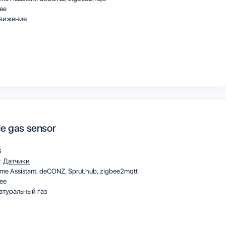
ee
вижение
e gas sensor
G
:
Датчики
me Assistant
deCONZ
Sprut.hub
zigbee2mqtt
ee
туральный газ