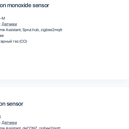
on monoxide sensor
A-M
:
Датчики
me Assistant
Sprut.hub
zigbee2mqtt
ee
арный газ (CO)
on sensor
S
:
Датчики
me Assistant
deCONZ
zigbee2mqtt