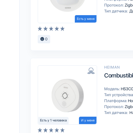
Протокол:
Zigb
Тип датчика:
Д
Есть у меня
0
HEIMAN
Combustibl
Модель:
HS3C
Тип устройства
Платформа:
Ho
Протокол:
Zigb
Тип датчика:
На
Есть у 1 человека
И у меня