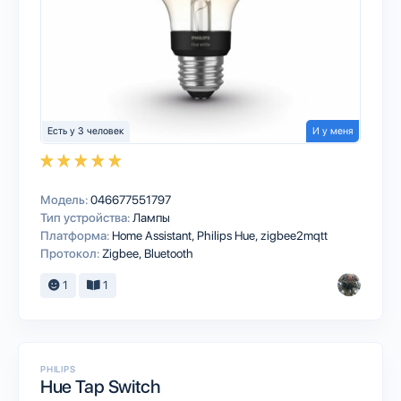
Есть у 3 человек
И у меня
Модель:
046677551797
Тип устройства:
Лампы
Платформа:
Home Assistant
Philips Hue
zigbee2mqtt
Протокол:
Zigbee
Bluetooth
1
1
PHILIPS
Hue Tap Switch