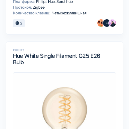
Платформа:
Philips Hue
Sprut.hub
Протокол:
Zigbee
Количество клавиш:
Четырехклавишная
2
PHILIPS
Hue White Single Filament G25 E26
Bulb