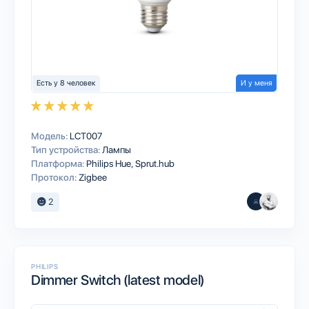
Есть у 8 человек
И у меня
Модель:
LCT007
Тип устройства:
Лампы
Платформа:
Philips Hue
Sprut.hub
Протокол:
Zigbee
2
PHILIPS
Dimmer Switch (latest model)