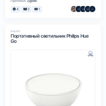
Протокол:
Zigbee
4
2
1
PHILIPS
Портативный светильник Philips Hue
Go