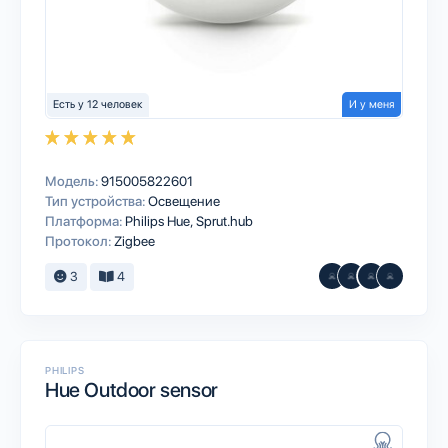
Есть у 12 человек
И у меня
Модель:
915005822601
Тип устройства:
Освещение
Платформа:
Philips Hue
Sprut.hub
Протокол:
Zigbee
3
4
PHILIPS
Hue Outdoor sensor