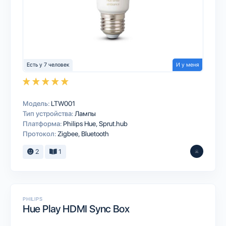
Есть у 7 человек
И у меня
Модель:
LTW001
Тип устройства:
Лампы
Платформа:
Philips Hue
Sprut.hub
Протокол:
Zigbee
Bluetooth
2
1
PHILIPS
Hue Play HDMI Sync Box