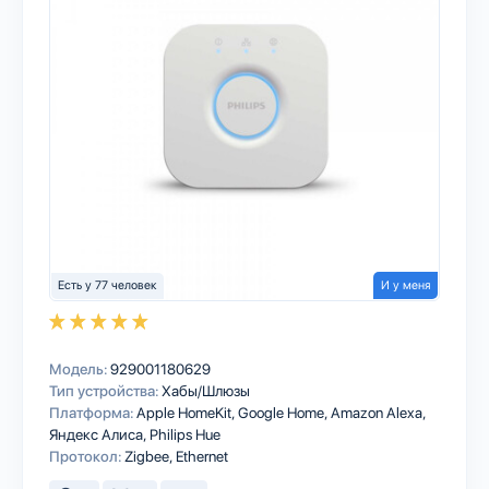
Есть у 77 человек
И у меня
Модель:
929001180629
Тип устройства:
Хабы/Шлюзы
Платформа:
Apple HomeKit
Google Home
Amazon Alexa
Яндекс Алиса
Philips Hue
Протокол:
Zigbee
Ethernet