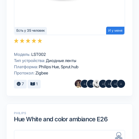
Есть у 35 человек
И у меня
Модель:
LST002
Тип устройства:
Диодные ленты
Платформа:
Philips Hue
Sprut.hub
Протокол:
Zigbee
7
1
PHILIPS
Hue White and color ambiance E26