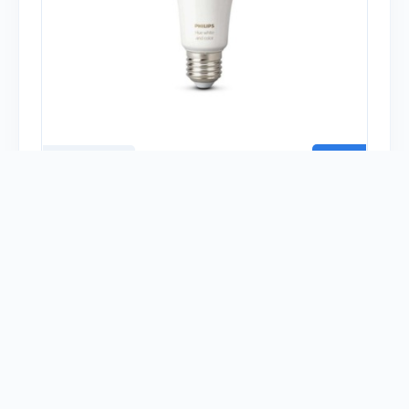
Есть у 11 человек
И у меня
Модель:
LCA001
Тип устройства:
Лампы
Платформа:
Philips Hue
Sprut.hub
Протокол:
Zigbee
1
PHILIPS