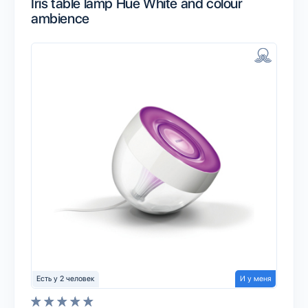
Iris table lamp Hue White and colour
ambience
Есть у 2 человек
И у меня