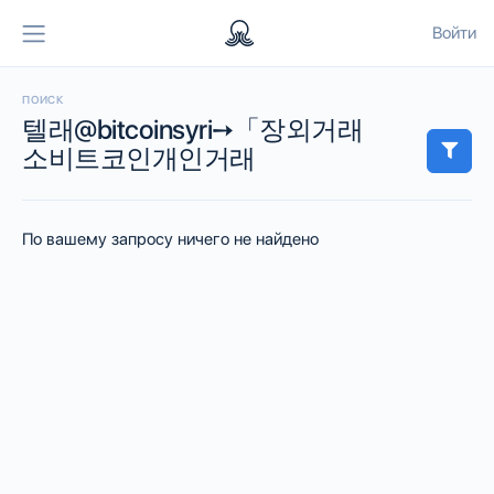
Войти
ПОИСК
텔래@bitcoinsyri➙「장외거래
소비트코인개인거래
По вашему запросу ничего не найдено