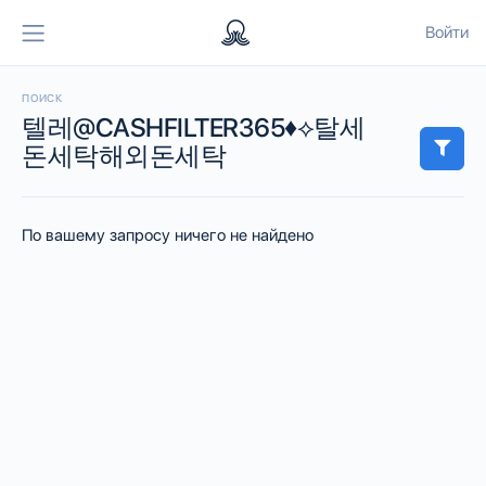
Войти
ПОИСК
텔레@CASHFILTER365♦⟡탈세
돈세탁해외돈세탁
По вашему запросу ничего не найдено