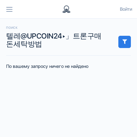
Войти
ПОИСК
텔레@UPCOIN24▸」트론구매
돈세탁방법
По вашему запросу ничего не найдено