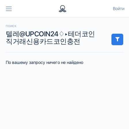
Войти
ПОИСК
텔레@UPCOIN24♢▸테더코인
직거래신용카드코인충전
По вашему запросу ничего не найдено