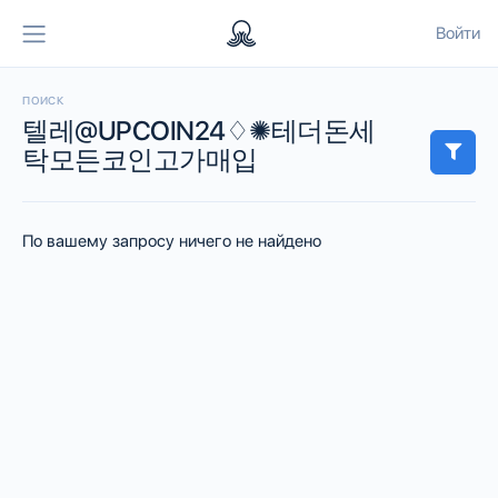
Войти
ПОИСК
텔레@UPCOIN24♢✺테더돈세
탁모든코인고가매입
По вашему запросу ничего не найдено