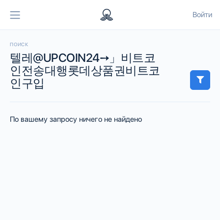
Войти
ПОИСК
텔레@UPCOIN24➙」비트코
인전송대행롯데상품권비트코
인구입
По вашему запросу ничего не найдено