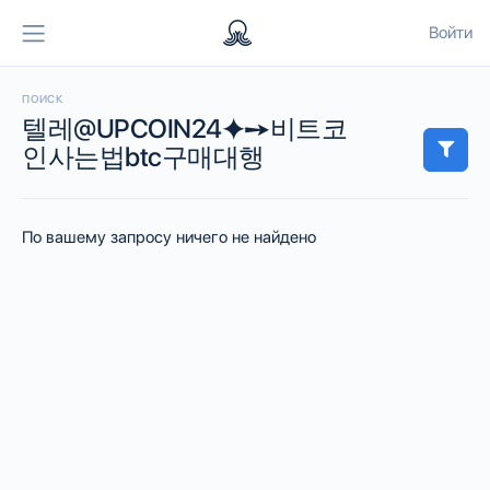
Войти
ПОИСК
텔레@UPCOIN24⯌➙비트코
인사는법btc구매대행
По вашему запросу ничего не найдено