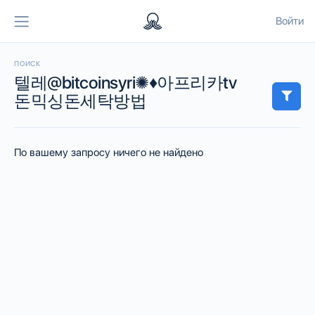
Войти
ПОИСК
텔레@bitcoinsyri✺♦아프리카tv
돈믹싱돈세탁방법
По вашему запросу ничего не найдено