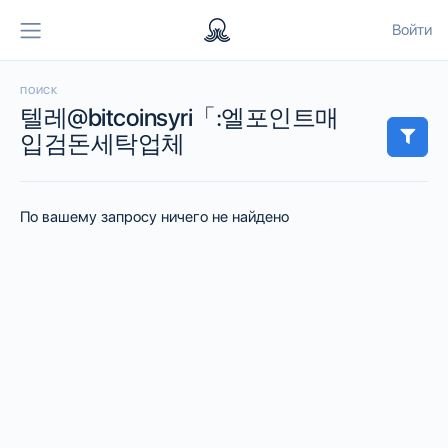
Войти
ПОИСК
텔레@bitcoinsyri「:엘포인트매
입검돈세탁업체
По вашему запросу ничего не найдено