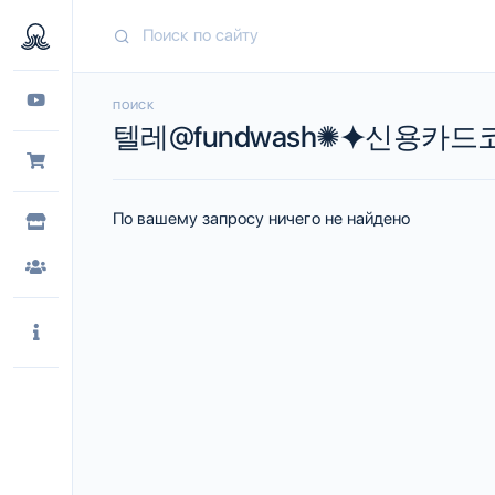
ПОИСК
텔레@fundwash✺⯌신용카
По вашему запросу ничего не найдено