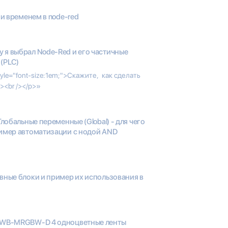
 и временем в node-red
 я выбрал Node-Red и его частичные
 (PLC)
le="font-size:1em;">Скажите, как сделать
><br /></p>»
Глобальные переменные (Global) - для чего
ример автоматизации с нодой AND
вные блоки и пример их использования в
 WB-MRGBW-D 4 одноцветные ленты