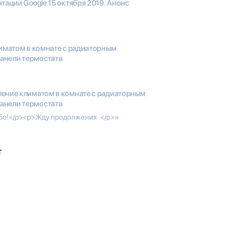
тации Google 15 октября 2019. Анонс
иматом в комнате с радиаторным
анели термостата
ение климатом в комнате с радиаторным
анели термостата
ибо!</p><p>Жду продолжения. </p>»
T