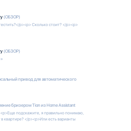
гу
(ОБЗОР)
естить?</p><p> Сколько стоит? </p><p>
гу
(ОБЗОР)
>»
ерсальный привод для автоматического
ение бризером Tion из Home Assistant
><p>Еще подскажите, я правильно понимаю,
у в квартире? </p><p>Или есть варианты