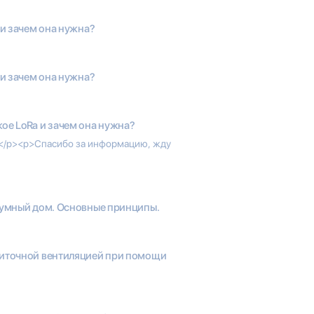
 и зачем она нужна?
 и зачем она нужна?
кое LoRa и зачем она нужна?
.</p><p>Спасибо за информацию, жду
 умный дом. Основные принципы.
иточной вентиляцией при помощи