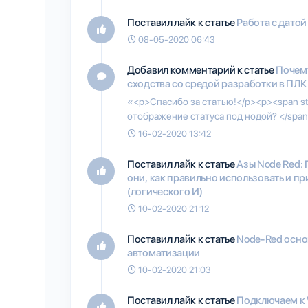
Поставил лайк к статье
Работа с датой
08-05-2020 06:43
Добавил комментарий к статье
Почему
сходства со средой разработки в ПЛК
«<p>Спасибо за статью!</p><p><span sty
отображение статуса под нодой? </span
16-02-2020 13:42
Поставил лайк к статье
Азы Node Red: 
они, как правильно использовать и п
(логического И)
10-02-2020 21:12
Поставил лайк к статье
Node-Red осно
автоматизации
10-02-2020 21:03
Поставил лайк к статье
Подключаем к