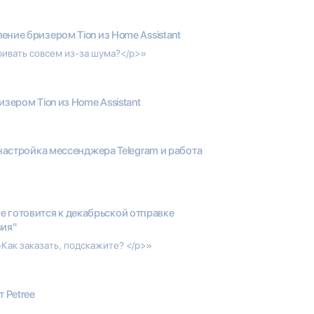
ение бризером Tion из Home Assistant
ривать совсем из-за шума?</p>»
зером Tion из Home Assistant
настройка мессенджера Telegram и работа
e готовится к декабрьской отправке
вия"
Как заказать, подскажите? </p>»
 Petree