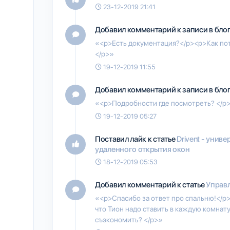
23-12-2019 21:41
Добавил комментарий к записи в бло
«<p>Есть документация?</p><p>Как пот
</p>»
19-12-2019 11:55
Добавил комментарий к записи в бло
«<p>Подробности где посмотреть? </p
19-12-2019 05:27
Поставил лайк к статье
Drivent - унив
удаленного открытия окон
18-12-2019 05:53
Добавил комментарий к статье
Управл
«<p>Спасибо за ответ про спальню!</p
что Тион надо ставить в каждую комнат
съэкономить? </p>»