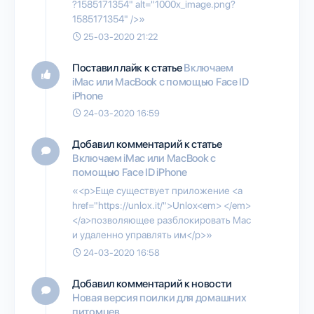
?1585171354" alt="1000x_image.png?
1585171354" />»
25-03-2020 21:22
Поставил лайк к статье
Включаем
iMac или MacBook с помощью Face ID
iPhone
24-03-2020 16:59
Добавил комментарий к статье
Включаем iMac или MacBook с
помощью Face ID iPhone
«<p>Еще существует приложение <a
href="https://unlox.it/">Unlox<em> </em>
</a>позволяющее разблокировать Mac
и удаленно управлять им</p>»
24-03-2020 16:58
Добавил комментарий к новости
Новая версия поилки для домашних
питомцев