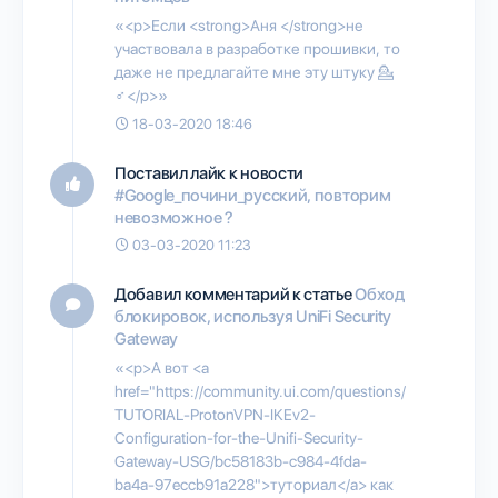
«<p>Если <strong>Аня </strong>не
участвовала в разработке прошивки, то
даже не предлагайте мне эту штуку 💁
♂️</p>»
18-03-2020 18:46
Поставил лайк к новости
#Google_почини_русский, повторим
невозможное ?
03-03-2020 11:23
Добавил комментарий к статье
Обход
блокировок, используя UniFi Security
Gateway
«<p>А вот <a
href="https://community.ui.com/questions/
TUTORIAL-ProtonVPN-IKEv2-
Configuration-for-the-Unifi-Security-
Gateway-USG/bc58183b-c984-4fda-
ba4a-97eccb91a228">туториал</a> как