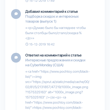
15-12-2019 17:49
Добавил комментарий к статье
Подборка скидок и интересных
товаров (выпуск 1)
«<p>Думаю было бы нагляднее чтобы
были столбцы было/стало/скидка %
</p>»
15-12-2019 16:42
Ответил на комментарий к статье
Интересные предложения и скидки
на CyberMonday (США)
«<a href="https://www.pochtoy.com/black-
list/"><img
src="https://sprut.ai/static/media/cache/00/
02/81/5/2131857/47219/1000x_image.png
?1575325163" alt="1000x_image.png?
1575325163" /></a><p> <a
href="https://www.pochtoy.com/black-
list/">https://www.pochtoy.com/black-