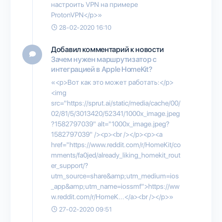
настроить VPN на примере
ProtonVPN</p>»
28-02-2020 16:10
Добавил комментарий к новости
Зачем нужен маршрутизатор с
интеграцией в Apple HomeKit?
«<p>Вот как это может работать:</p>
<img
src="https://sprut.ai/static/media/cache/00/
02/81/5/3013420/52341/1000x_image.jpeg
?1582797039" alt="1000x_image.jpeg?
1582797039" /><p><br /></p><p><a
href="https://www.reddit.com/r/HomeKit/co
mments/fa0jed/already_liking_homekit_rout
er_support/?
utm_source=share&amp;utm_medium=ios
_app&amp;utm_name=iossmf">https://ww
w.reddit.com/r/HomeK...</a><br /></p>»
27-02-2020 09:51