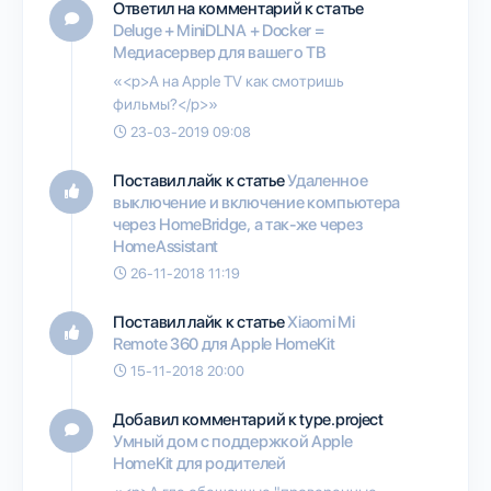
Ответил на комментарий к статье
Deluge + MiniDLNA + Docker =
Медиасервер для вашего ТВ
«<p>А на Apple TV как смотришь
фильмы?</p>»
23-03-2019 09:08
Поставил лайк к статье
Удаленное
выключение и включение компьютера
через HomeBridge, а так-же через
HomeAssistant
26-11-2018 11:19
Поставил лайк к статье
Xiaomi Mi
Remote 360 для Apple HomeKit
15-11-2018 20:00
Добавил комментарий к type.project
Умный дом с поддержкой Apple
HomeKit для родителей