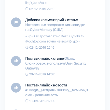
list/</a> </p>»
02-12-2019 22:19
Добавил комментарий к статье
Интересные предложения и скидки
на CyberMonday (США)
«<p>Как доставлять с BestBuy?<br />
(Pochtoy.com точно не возят)</p>»
02-12-2019 22:16
Поставил лайк к статье
Обход
блокировок, используя UniFi Security
Gateway
26-11-2019 14:32
Поставил лайк к новости
#Google__ИсправьОшибку__вУмномД
оме - решение есть
13-09-2019 17:55