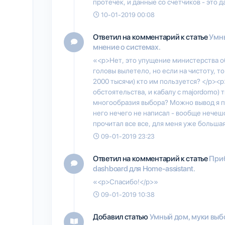
протечек, и данные со счетчиков - это д
10-01-2019 00:08
Ответил на комментарий к статье
Умны
мнение о системах.
«<p>Нет, это упущение министерства об
головы вылетело, но если на чистоту, то
2000 тысячи) кто им пользуется? </p><
обстоятельства, и кабалу с majordomo) 
многообразия выбора? Можно вывод я пр
него нечего не написал - вообще нечешо
прочитал все все, для меня уже большая
09-01-2019 23:23
Ответил на комментарий к статье
Приб
dashboard для Home-assistant.
«<p>Спасибо!</p>»
09-01-2019 10:38
Добавил статью
Умный дом, муки выб