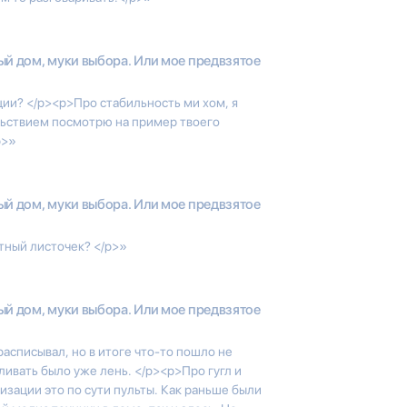
й дом, муки выбора. Или мое предвзятое
ции? </p><p>Про стабильность ми хом, я
льствием посмотрю на пример твоего
p>»
й дом, муки выбора. Или мое предвзятое
етный листочек? </p>»
й дом, муки выбора. Или мое предвзятое
расписывал, но в итоге что-то пошло не
вливать было уже лень. </p><p>Про гугл и
изации это по сути пульты. Как раньше были