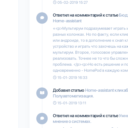
05-02-2019 15:27
Ответил на комментарий к статье
Бюдж
Home-assistant
«<p>Мультирум подразумевает играть из 
разных колонках. Но по факту, если кли
или андроиде, то в дополнение к снап 
устройство и играть что захочешь на ка
мультирум. Второе, голосовое управл
реализовать. Точнее не то что бы сложн
проблема. </p><p>Но есть решение и по
одновременно - HomePod в каждую комн
15-01-2019 16:33
Добавил статью
Home-assistant клика
Полуавтоматизация.
15-01-2019 13:11
Ответил на комментарий к статье
Умны
мнение о системах.