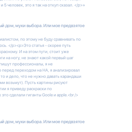
 5 человек, это я так на откуп сказал. </p>»
й дом, муки выбора. Или мое предвзятое
алистом, по этому не буду сравнивать по
юсь. </p><p>Это статья - скорее путь
красному. И на этом пути, стоит уже
ги на ногу, не знают какой первый шаг
апишут профессионалы, я не
но перед переходом на НА, я анализировал
 то и дело, что не нужно давать карандаши
ами возьмут). Пусть картины рисуют
гии я приведу раскраски по
это сделали гиганты Goole и apple.<br />
й дом, муки выбора. Или мое предвзятое