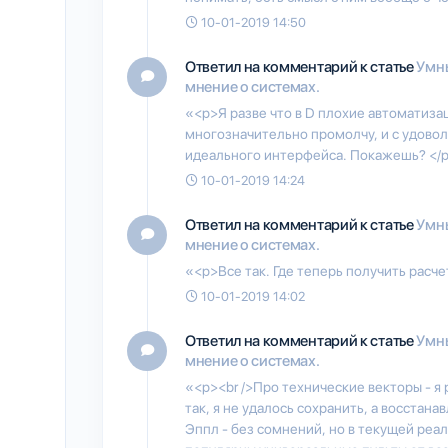
10-01-2019 14:50
Ответил на комментарий к статье
Умны
мнение о системах.
«<p>Я разве что в D плохие автоматиза
многозначительно промолчу, и с удово
идеального интерфейса. Покажешь? </
10-01-2019 14:24
Ответил на комментарий к статье
Умны
мнение о системах.
«<p>Все так. Где теперь получить расч
10-01-2019 14:02
Ответил на комментарий к статье
Умны
мнение о системах.
«<p><br />Про технические векторы - я 
так, я не удалось сохранить, а восстана
Эппл - без сомнений, но в текущей реал