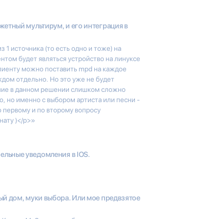
етный мультирум, и его интеграция в
1 источника (то есть одно и тоже) на
ентом будет являться устройство на линуксе
клиенту можно поставить mpd на каждое
ждом отдельно. Но это уже не будет
ение в данном решении слишком сложно
о, но именно с выбором артиста или песни -
 первому и по второму вопросу
ату )</p>»
бельные уведомления в IOS.
й дом, муки выбора. Или мое предвзятое