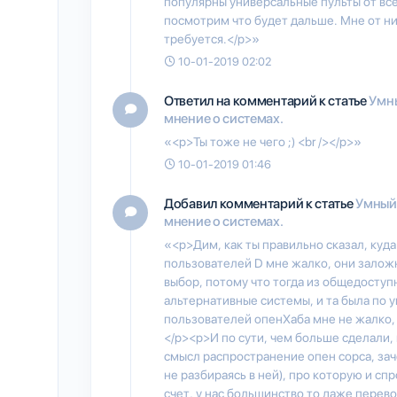
популярны универсальные пульты от всей
посмотрим что будет дальше. Мне от ни
требуется.</p>»
10-01-2019 02:02
Ответил на комментарий к статье
Умны
мнение о системах.
«<p>Ты тоже не чего ;) <br /></p>»
10-01-2019 01:46
Добавил комментарий к статье
Умный 
мнение о системах.
«<p>Дим, как ты правильно сказал, куда 
пользователей D мне жалко, они заложн
выбор, потому что тогда из общедоступн
альтернативные системы, и та была по 
пользователей опенХаба мне не жалко, 
</p><p>И по сути, чем больше сделали, 
смысл распространение опен сорса, за
не разбираясь в ней), про которую и спр
счет, у нас большинство то даже перев