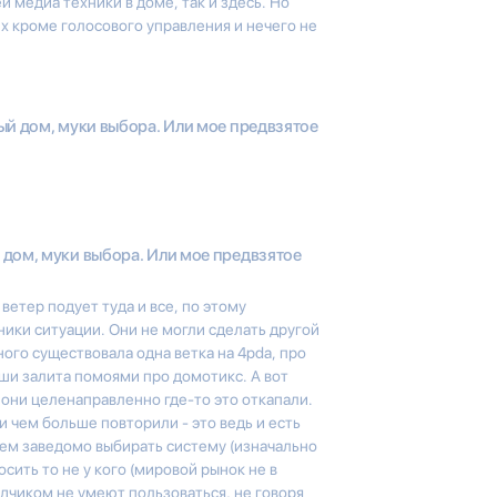
 медиа техники в доме, так и здесь. Но
х кроме голосового управления и нечего не
й дом, муки выбора. Или мое предвзятое
дом, муки выбора. Или мое предвзятое
ветер подует туда и все, по этому
ики ситуации. Они не могли сделать другой
ого существовала одна ветка на 4pda, про
уши залита помоями про домотикс. А вот
они целенаправленно где-то это откапали.
и чем больше повторили - это ведь и есть
чем заведомо выбирать систему (изначально
осить то не у кого (мировой рынок не в
одчиком не умеют пользоваться, не говоря