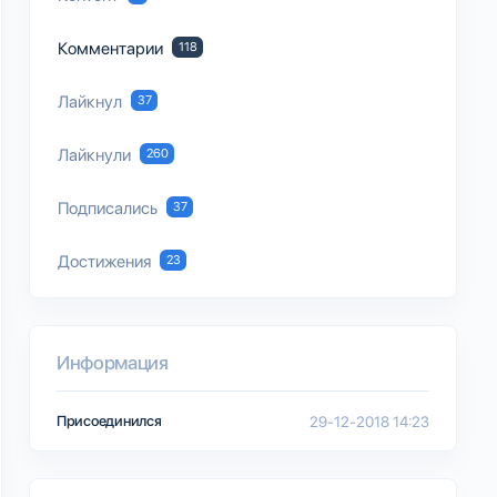
Комментарии
118
Лайкнул
37
Лайкнули
260
Подписались
37
Достижения
23
Информация
Присоединился
29-12-2018 14:23