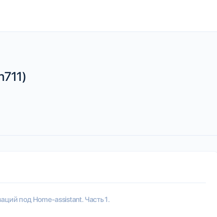
n711)
ций под Home-assistant. Часть 1.