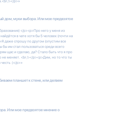
а.<br /></p>»
й дом, муки выбора. Или мое предвзятое
разования) </p><p>Про него у меня из
 найдётся в чате хотя бы 5 человек (почти на
p>Я даже спрошу по другом (опустим все
ты бы им стал пользоваться среди всего
ям щас и сделаю, да? Стало быть что я про
 не меняет. <br /></p><p>Дим, но то что ты
 честь :)</p>»
иваем планшет к стене, или делаем
ора. Или мое предвзятое мнение о