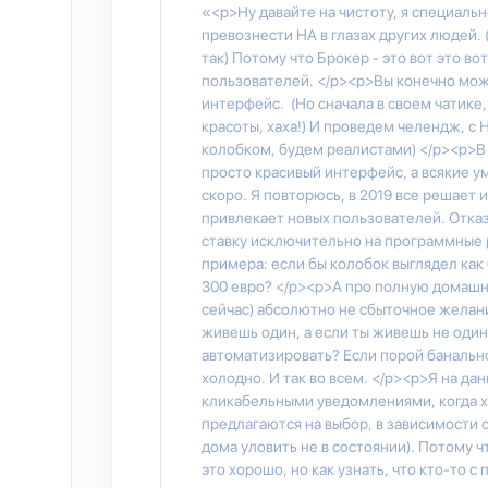
«<p>Ну давайте на чистоту, я специаль
превознести HA в глазах других людей. 
так) Потому что Брокер - это вот это во
пользователей. </p><p>Вы конечно може
интерфейс. (Но сначала в своем чатике
красоты, хаха!) И проведем челендж, с Н
колобком, будем реалистами) </p><p>В т
просто красивый интерфейс, а всякие у
скоро. Я повторюсь, в 2019 все решает
привлекает новых пользователей. Отказа
ставку исключительно на программные р
примера: если бы колобок выглядел как 
300 евро? </p><p>А про полную домашн
сейчас) абсолютно не сбыточное желан
живешь один, а если ты живешь не один,
автоматизировать? Если порой банально
холодно. И так во всем. </p><p>Я на да
кликабельными уведомлениями, когда х
предлагаются на выбор, в зависимости 
дома уловить не в состоянии). Потому ч
это хорошо, но как узнать, что кто-то с