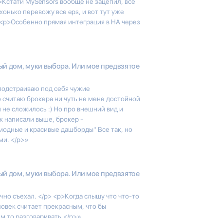
>Кстати MySensors вообще не зацепил, все
хонько перевожу все eps, и вот тут уже
><p>Особенно прямая интеграция в HA через
й дом, муки выбора. Или мое предвзятое
 подстраиваю под себя чужие
о считаю брокера ни чуть не мене достойной
й не сложилось :) Но про внешний вид и
к написали выше, брокер -
 модные и красивые дашборды" Все так, но
ми. </p>»
й дом, муки выбора. Или мое предвзятое
чно съехал. </p> <p>Когда слышу что что-то
ловек считает прекрасным, что бы
ем то разговаривать.</p>»