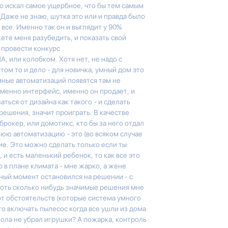
но искал самое ущербное, что бы тем самым
(Даже не знаю, шутка это или и правда было
т все. Именно так он и выглядит у 90%
те меня разубедить, и показать свой
, провести конкурс
А, или колобком. Хотя нет, не надо с
ом то и дело - для новичка, умный дом это
мные автоматизаций появятся там не
 именно интерфейс, именно он продает, и
ться от дизайна как такого - и сделать
ешения, значит проиграть. В качестве
брокер, или домотикс, кто бы за него отдал
юю автоматизацию - это (во всяком случае
ие. Это можно сделать только если ты
 и есть маленький ребенок, то как все это
 в плане климата - мне жарко, а жене
нный момент остановился на решении - с
оть сколько нибудь значимые решения мне
от обстоятельств (которые система умного
то включать пылесос когда все ушли из дома
 пола не убрал игрушки? А пожарка, контроль