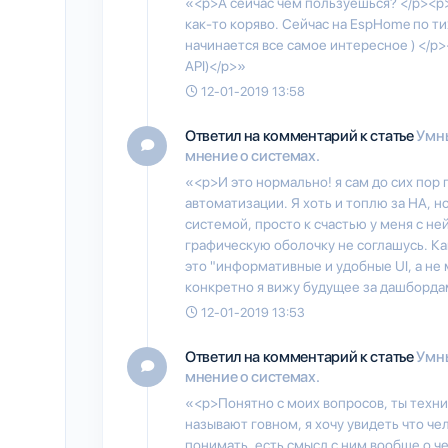
«<p>А сейчас чем пользуешься? </p><p
как-то коряво. Сейчас на EspHome по ти
начинается все самое интересное ) </p
API)</p>»
12-01-2019 13:58
Ответил на комментарий к статье
Умны
мнение о системах.
«<p>И это нормально! я сам до сих пор
автоматизации. Я хоть и топлю за HA, н
системой, просто к счастью у меня с не
графическую оболочку не соглашусь. Ка
это "информативные и удобные UI, а не
конкретно я вижу будущее за дашборда
12-01-2019 13:53
Ответил на комментарий к статье
Умны
мнение о системах.
«<p>Понятно с моих вопросов, ты техни
называют говном, я хочу увидеть что че
понимать, есть смысл с ним вообще о ч