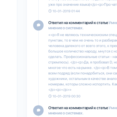
уже про значение языка)</p><p>Про чат и
10-01-2019 01:44
Ответил на комментарий к статье
Умны
мнение о системах.
«<p>Я не являюсь техническиским специ
пунктам, то в чем не очень то и разбира
человека далекого от всего этого, к пре
большое количество народу, мнутся с но
сделать. Профессиональные статьи - н
стремлюсь). </p><p>Да, я пробовал D, 
многое что есть на рынке. </p><p>В том
всем подряд (если понадобиться, они с
художники, остальным в качестве анало
номерам, которы сложно испортить. Как 
</p><p></p>»
10-01-2019 00:30
Ответил на комментарий к статье
Умны
мнение о системах.