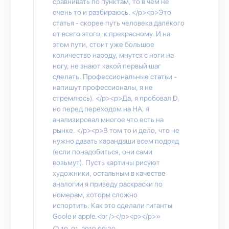
сравнивать по пунктам, то в чем не
очень то и разбираюсь. </p><p>Это
статья - скорее путь человека далекого
от всего этого, к прекрасному. И на
этом пути, стоит уже большое
количество народу, мнутся с ноги на
ногу, не знают какой первый шаг
сделать. Профессиональные статьи -
напишут профессионалы, я не
стремлюсь). </p><p>Да, я пробовал D,
но перед переходом на НА, я
анализировал многое что есть на
рынке. </p><p>В том то и дело, что не
нужно давать карандаши всем подряд
(если понадобиться, они сами
возьмут). Пусть картины рисуют
художники, остальным в качестве
аналогии я приведу раскраски по
номерам, которы сложно
испортить. Как это сделали гиганты
Goole и apple.<br /></p><p></p>»