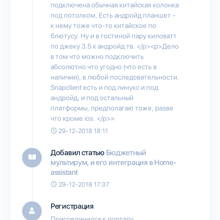
подключена обычная китайская колонка
под потолком. Есть андройд планшет -
к нему тоже что-то китайское по
блютусу. Ну и в гостиной пару киловатт
по джеку 3.5 к андройд тв. </p><p>Дело
в том что можно подключить
абсолютно что угодно (что есть в
наличии), в любой последовательности.
Snapclient есть и под линукс и под
андройд, и под остальный
платформы, предполагаю тоже, разве
что кроме ios. </p>»
29-12-2018 18:11
Добавил статью
Бюджетный
мультирум, и его интеграция в Home-
assistant
29-12-2018 17:37
Регистрация
Присоединился к порталу