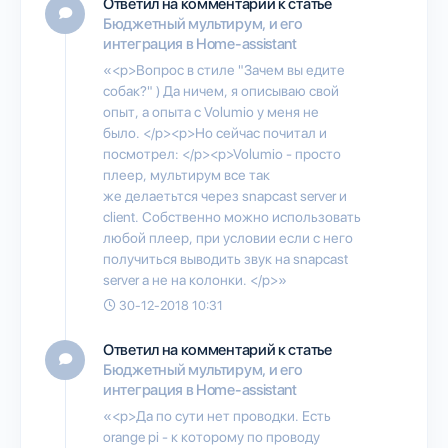
Ответил на комментарий к статье
Бюджетный мультирум, и его
интеграция в Home-assistant
«<p>Вопрос в стиле "Зачем вы едите
собак?" ) Да ничем, я описываю свой
опыт, а опыта с Volumio у меня не
было. </p><p>Но сейчас почитал и
посмотрел: </p><p>Volumio - просто
плеер, мультирум все так
же делаетьтся через snapcast server и
client. Собственно можно использовать
любой плеер, при условии если с него
получиться выводить звук на snapcast
server а не на колонки. </p>»
30-12-2018 10:31
Ответил на комментарий к статье
Бюджетный мультирум, и его
интеграция в Home-assistant
«<p>Да по сути нет проводки. Есть
orange pi - к которому по проводу