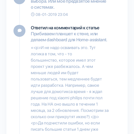
выбора. Или мое предвзятое мнение
о системах.
08-01-2019 23:04
Ответил на комментарий к статье
Прибиваем планшет к стене, или
делаем dashboard для Home-assistant.
«<p>И не надо осваивать это. Тут
логика в том, что - то
большинство, которое имел этот
проект уже разбежалось. А чем
меньше людей им будет
пользоваться, тем медленнее будет
идти разработка. Например, самое
лучше для домотикса время - я ждал
решение под xiaomi philips почти пол
года. На НА оно вышло в течении 1
месяца, за 2 обновления. Посмотрим за
сколько они прикрутят икею?) </p>
<p>Да подчистили ошибки, но если
писать большие статьи 1 днем уже