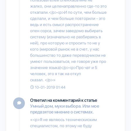
жалко, они целенаправленно где-то это
откапали.</p><p>И по сути, чем больше
сделали, и чем больше повторили - это
ведь и есть смысл распространение
опен сорса, зачем заведомо выбирать
систему (изначально не разбираясь в
ней), про которую и спросить то не у
кого (мировой рынок не в счет, у нас
большинство то даже переводчиком не
умеют пользоваться, не говоря уже про
значение языка)</p><p>Про чат и 5
человек, это я так на откуп
сказал. </p>»
10-01-2019 01:44
Ответил на комментарий к статье
Умный дом, муки выбора. Или мое
предвзятое мнение о системах.
«<p>Я не являюсь техническиским
специалистом, по этому не буду