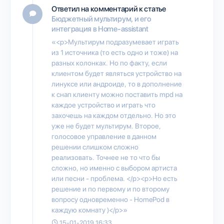
Ответил на комментарий к статье
Бюджетный мультирум, и его
интеграция в Home-assistant
«<p>Мультирум подразумевает играть
из 1 источника (то есть одно и тоже) на
разных колонках. Но по факту, если
клиентом будет являться устройство на
линуксе или андроиде, то в дополнение
к снап клиенту можно поставить mpd на
каждое устройство и играть что
захочешь на каждом отдельно. Но это
уже не будет мультирум. Второе,
голосовое управление в данном
решении слишком сложно
реализовать. Точнее не то что бы
сложно, но именно с выбором артиста
или песни - проблема. </p><p>Но есть
решение и по первому и по второму
вопросу одновременно - HomePod в
каждую комнату )</p>»
15-01-2019 16:33