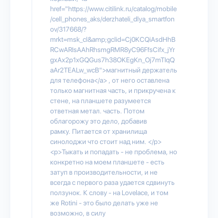
href="https://www.citilink.ru/catalog/mobile
/cell_phones_aks/derzhateli_dlya_smartfon
ov/317668/?
mrkt=msk_cl&amp;gclid=Cj0KCQiAsdHhB
RCwARIsAAhRhsmgRMR8yC96FfsCifx_jYr
gxAx2p1xGQGus7h38OKEgKn_Oj7mTIqQ
aAr2TEALw_wcB">магнитный держатель
для телефона</a> , от него оставлена
только магнитная часть, и прикручена к
стене, на планшете разумеется
ответная метал. часть. Потом
облагорожу это дело, добавив
рамку. Питается от хранилища
синолоджи что стоит над ним. </p>
<p>Тыкать и попадать - не проблема, но
конкретно на моем планшете - есть
затуп в производительности, и не
всегда с первого раза удается сдвинуть
ползунок. К слову - на Lovelace, и том
же Rotini - это было делать уже не
возможно, в силу