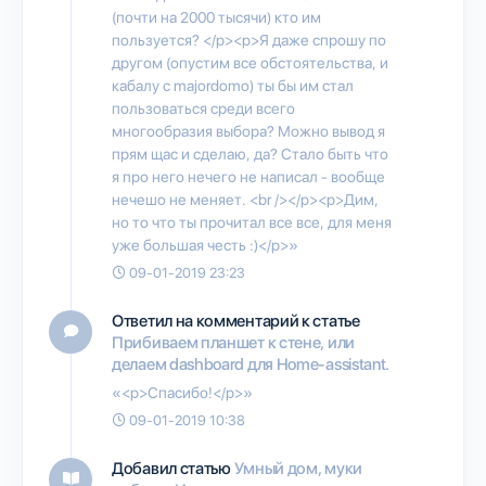
(почти на 2000 тысячи) кто им
пользуется? </p><p>Я даже спрошу по
другом (опустим все обстоятельства, и
кабалу с majordomo) ты бы им стал
пользоваться среди всего
многообразия выбора? Можно вывод я
прям щас и сделаю, да? Стало быть что
я про него нечего не написал - вообще
нечешо не меняет. <br /></p><p>Дим,
но то что ты прочитал все все, для меня
уже большая честь :)</p>»
09-01-2019 23:23
Ответил на комментарий к статье
Прибиваем планшет к стене, или
делаем dashboard для Home-assistant.
«<p>Спасибо!</p>»
09-01-2019 10:38
Добавил статью
Умный дом, муки