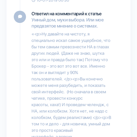
10-01-2019 00:30
Ответил на комментарий к статье
Умный дом, муки выбора. Или мое
предвзятое мнение о системах.
«<p>Ну давайте на чистоту, я
специально искал самое ущербное, что
бы тем самым превознести HA в глазах
других людей. (Даже не знаю, шутка
это или и правда было так) Потому что
Брокер - это вот это вот все. Именно
так он и выглядит у 90%
пользователей. </p><p>Вы конечно
можете меня разубедить, и показать
свой интерфейс. (Но сначала в своем
чатике, провести конкурс
красоты, хаха!) И проведем челендж, с
НА, или колобком. Хотя нет, не надо с
колобком, будем реалистами) </p><p>В
том то и дело - для новичка, умный дом
это просто красивый
интерфейс, а всякие