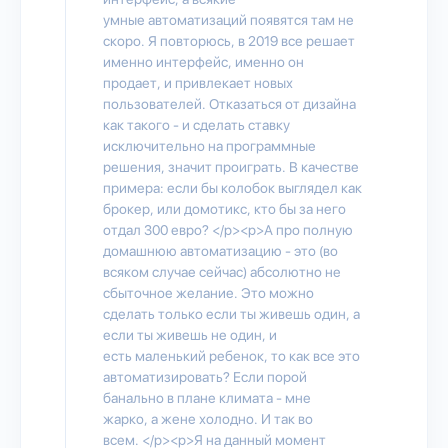
умные автоматизаций появятся там не
скоро. Я повторюсь, в 2019 все решает
именно интерфейс, именно он
продает, и привлекает новых
пользователей. Отказаться от дизайна
как такого - и сделать ставку
исключительно на программные
решения, значит проиграть. В качестве
примера: если бы колобок выглядел как
брокер, или домотикс, кто бы за него
отдал 300 евро? </p><p>А про полную
домашнюю автоматизацию - это (во
всяком случае сейчас) абсолютно не
сбыточное желание. Это можно
сделать только если ты живешь один, а
если ты живешь не один, и
есть маленький ребенок, то как все это
автоматизировать? Если порой
банально в плане климата - мне
жарко, а жене холодно. И так во
всем. </p><p>Я на данный момент