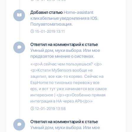
Добавил статью
Home-assistant
кликабельные уведомления в IOS.
Полуавтоматизация.
15-01-2019 13:11
Ответил на комментарий к статье
Умный дом, муки выбора. Или мое
предвзятое мнение о системах.
«<p>А сейчас чем пользуешься? </p>
<p>Кстати MySensors вообще не
зацепил, все как-то коряво. Сейчас на
EspHome по тихонько перевожу все
eps, и вот тут уже начинается все самое
интересное ) </p><p>Особенно прямая
интеграция в HA через API)</p>»
12-01-2019 13:58
Ответил на комментарий к статье
Умный дом, муки выбора. Или мое