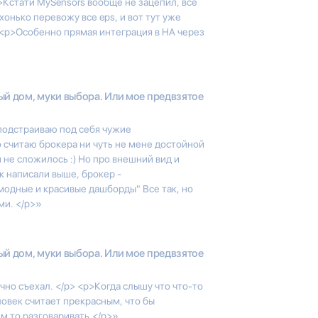
>Кстати MySensors вообще не зацепил, все
хонько перевожу все eps, и вот тут уже
><p>Особенно прямая интеграция в HA через
й дом, муки выбора. Или мое предвзятое
 подстраиваю под себя чужие
о считаю брокера ни чуть не мене достойной
й не сложилось :) Но про внешний вид и
к написали выше, брокер -
 модные и красивые дашборды" Все так, но
ми. </p>»
й дом, муки выбора. Или мое предвзятое
чно съехал. </p> <p>Когда слышу что что-то
ловек считает прекрасным, что бы
ем то разговаривать.</p>»