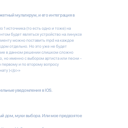
етный мультирум, и его интеграция в
1 источника (то есть одно и тоже) на
ентом будет являться устройство на линуксе
клиенту можно поставить mpd на каждое
ждом отдельно. Но это уже не будет
ение в данном решении слишком сложно
о, но именно с выбором артиста или песни -
 первому и по второму вопросу
ату )</p>»
бельные уведомления в IOS.
й дом, муки выбора. Или мое предвзятое