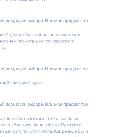
й дом, муки выбора. Или мое предвзятое
ции? </p><p>Про стабильность ми хом, я
льствием посмотрю на пример твоего
p>»
й дом, муки выбора. Или мое предвзятое
етный листочек? </p>»
й дом, муки выбора. Или мое предвзятое
расписывал, но в итоге что-то пошло не
вливать было уже лень. </p><p>Про гугл и
изации это по сути пульты. Как раньше были