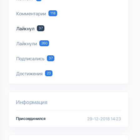
Комментарии
118
Лайкнул
37
Лайкнули
260
Подписались
37
Достижения
23
Информация
Присоединился
29-12-2018 14:23