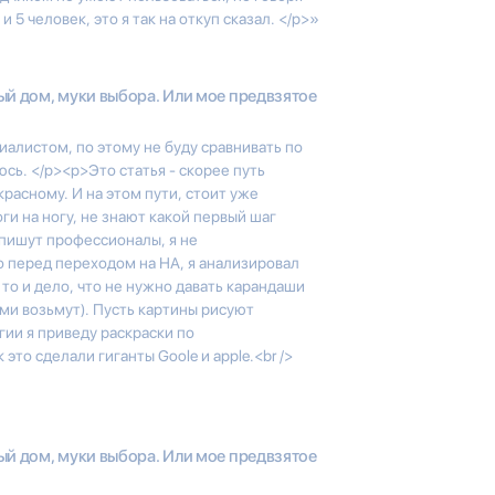
 5 человек, это я так на откуп сказал. </p>»
й дом, муки выбора. Или мое предвзятое
алистом, по этому не буду сравнивать по
юсь. </p><p>Это статья - скорее путь
красному. И на этом пути, стоит уже
ги на ногу, не знают какой первый шаг
апишут профессионалы, я не
но перед переходом на НА, я анализировал
 то и дело, что не нужно давать карандаши
ами возьмут). Пусть картины рисуют
гии я приведу раскраски по
это сделали гиганты Goole и apple.<br />
й дом, муки выбора. Или мое предвзятое