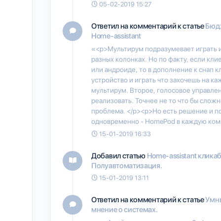
05-02-2019 15:27
Ответил на комментарий к статье
Бюдж
Home-assistant
«<p>Мультирум подразумевает играть из 
разных колонках. Но по факту, если кли
или андроиде, то в дополнение к снап 
устройство и играть что захочешь на ка
мультирум. Второе, голосовое управл
реализовать. Точнее не то что бы сложн
проблема. </p><p>Но есть решение и по
одновременно - HomePod в каждую комн
15-01-2019 16:33
Добавил статью
Home-assistant клика
Полуавтоматизация.
15-01-2019 13:11
Ответил на комментарий к статье
Умны
мнение о системах.