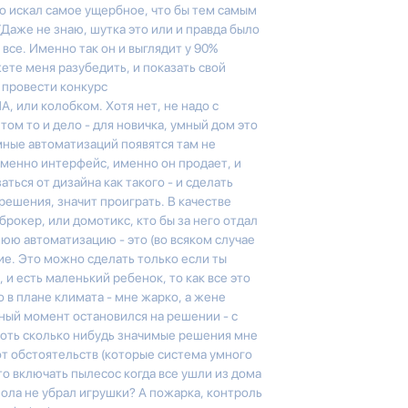
но искал самое ущербное, что бы тем самым
(Даже не знаю, шутка это или и правда было
т все. Именно так он и выглядит у 90%
те меня разубедить, и показать свой
, провести конкурс
А, или колобком. Хотя нет, не надо с
ом то и дело - для новичка, умный дом это
мные автоматизаций появятся там не
 именно интерфейс, именно он продает, и
ться от дизайна как такого - и сделать
ешения, значит проиграть. В качестве
брокер, или домотикс, кто бы за него отдал
юю автоматизацию - это (во всяком случае
ие. Это можно сделать только если ты
 и есть маленький ребенок, то как все это
 в плане климата - мне жарко, а жене
нный момент остановился на решении - с
оть сколько нибудь значимые решения мне
от обстоятельств (которые система умного
то включать пылесос когда все ушли из дома
 пола не убрал игрушки? А пожарка, контроль