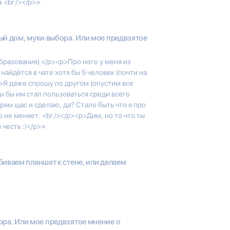
а.<br /></p>»
й дом, муки выбора. Или мое предвзятое
разования) </p><p>Про него у меня из
 найдётся в чате хотя бы 5 человек (почти на
p>Я даже спрошу по другом (опустим все
ты бы им стал пользоваться среди всего
ям щас и сделаю, да? Стало быть что я про
 не меняет. <br /></p><p>Дим, но то что ты
 честь :)</p>»
иваем планшет к стене, или делаем
ора. Или мое предвзятое мнение о