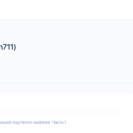
n711)
ций под Home-assistant. Часть 1.