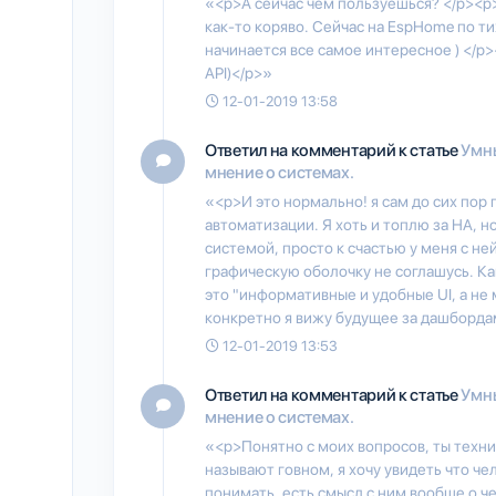
«<p>А сейчас чем пользуешься? </p><p
как-то коряво. Сейчас на EspHome по ти
начинается все самое интересное ) </p
API)</p>»
12-01-2019 13:58
Ответил на комментарий к статье
Умны
мнение о системах.
«<p>И это нормально! я сам до сих пор
автоматизации. Я хоть и топлю за HA, н
системой, просто к счастью у меня с не
графическую оболочку не соглашусь. Ка
это "информативные и удобные UI, а не
конкретно я вижу будущее за дашборда
12-01-2019 13:53
Ответил на комментарий к статье
Умны
мнение о системах.
«<p>Понятно с моих вопросов, ты техни
называют говном, я хочу увидеть что че
понимать, есть смысл с ним вообще о ч