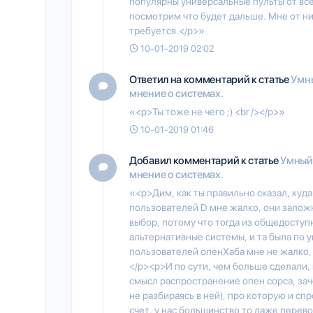
популярны универсальные пульты от всей
посмотрим что будет дальше. Мне от ни
требуется.</p>»
10-01-2019 02:02
Ответил на комментарий к статье
Умны
мнение о системах.
«<p>Ты тоже не чего ;) <br /></p>»
10-01-2019 01:46
Добавил комментарий к статье
Умный 
мнение о системах.
«<p>Дим, как ты правильно сказал, куда 
пользователей D мне жалко, они заложн
выбор, потому что тогда из общедоступн
альтернативные системы, и та была по 
пользователей опенХаба мне не жалко, 
</p><p>И по сути, чем больше сделали, 
смысл распространение опен сорса, за
не разбираясь в ней), про которую и спр
счет, у нас большинство то даже перев