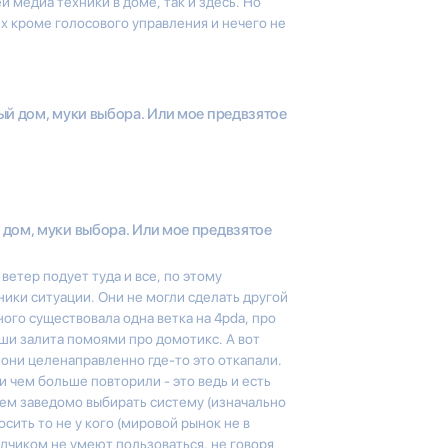
 медиа техники в доме, так и здесь. Но
х кроме голосового управления и нечего не
й дом, муки выбора. Или мое предвзятое
дом, муки выбора. Или мое предвзятое
ветер подует туда и все, по этому
ики ситуации. Они не могли сделать другой
ого существовала одна ветка на 4pda, про
уши залита помоями про домотикс. А вот
они целенаправленно где-то это откапали.
и чем больше повторили - это ведь и есть
чем заведомо выбирать систему (изначально
осить то не у кого (мировой рынок не в
одчиком не умеют пользоваться, не говоря