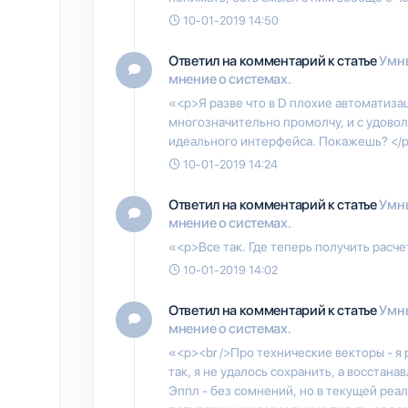
10-01-2019 14:50
Ответил на комментарий к статье
Умны
мнение о системах.
«<p>Я разве что в D плохие автоматиза
многозначительно промолчу, и с удово
идеального интерфейса. Покажешь? </
10-01-2019 14:24
Ответил на комментарий к статье
Умны
мнение о системах.
«<p>Все так. Где теперь получить расч
10-01-2019 14:02
Ответил на комментарий к статье
Умны
мнение о системах.
«<p><br />Про технические векторы - я 
так, я не удалось сохранить, а восстана
Эппл - без сомнений, но в текущей реал