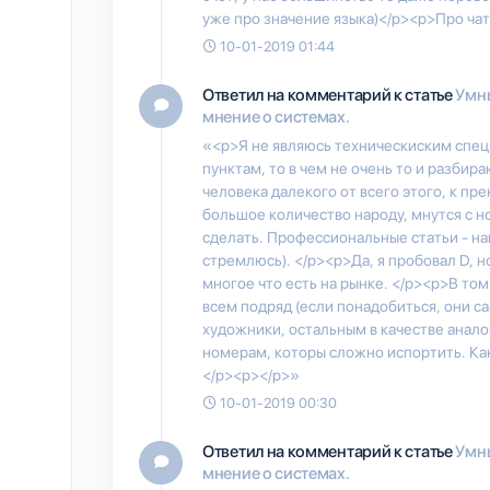
уже про значение языка)</p><p>Про чат и
10-01-2019 01:44
Ответил на комментарий к статье
Умны
мнение о системах.
«<p>Я не являюсь техническиским специ
пунктам, то в чем не очень то и разбира
человека далекого от всего этого, к пре
большое количество народу, мнутся с но
сделать. Профессиональные статьи - н
стремлюсь). </p><p>Да, я пробовал D, 
многое что есть на рынке. </p><p>В том
всем подряд (если понадобиться, они с
художники, остальным в качестве анало
номерам, которы сложно испортить. Как 
</p><p></p>»
10-01-2019 00:30
Ответил на комментарий к статье
Умны
мнение о системах.