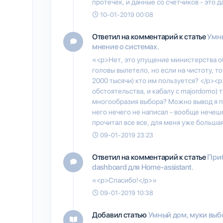
протечек, и данные со счетчиков - это д
10-01-2019 00:08
Ответил на комментарий к статье
Умны
мнение о системах.
«<p>Нет, это упущение министерства об
головы вылетело, но если на чистоту, то
2000 тысячи) кто им пользуется? </p><
обстоятельства, и кабалу с majordomo) 
многообразия выбора? Можно вывод я пр
него нечего не написал - вообще нечешо
прочитал все все, для меня уже большая
09-01-2019 23:23
Ответил на комментарий к статье
Приб
dashboard для Home-assistant.
«<p>Спасибо!</p>»
09-01-2019 10:38
Добавил статью
Умный дом, муки выб