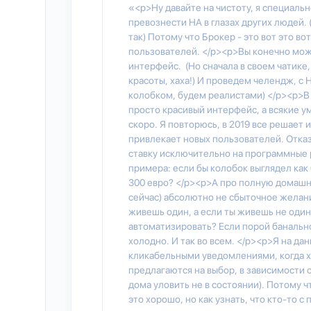
«<p>Ну давайте на чистоту, я специаль
превознести HA в глазах других людей. 
так) Потому что Брокер - это вот это во
пользователей. </p><p>Вы конечно може
интерфейс. (Но сначала в своем чатике
красоты, хаха!) И проведем челендж, с Н
колобком, будем реалистами) </p><p>В т
просто красивый интерфейс, а всякие у
скоро. Я повторюсь, в 2019 все решает
привлекает новых пользователей. Отказа
ставку исключительно на программные р
примера: если бы колобок выглядел как 
300 евро? </p><p>А про полную домашн
сейчас) абсолютно не сбыточное желан
живешь один, а если ты живешь не один,
автоматизировать? Если порой банально
холодно. И так во всем. </p><p>Я на да
кликабельными уведомлениями, когда х
предлагаются на выбор, в зависимости 
дома уловить не в состоянии). Потому ч
это хорошо, но как узнать, что кто-то с