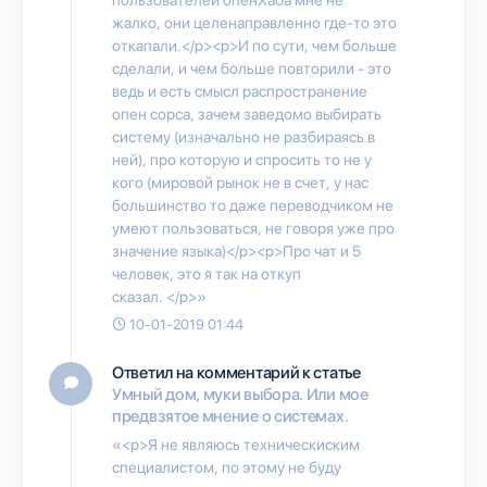
жалко, они целенаправленно где-то это
откапали.</p><p>И по сути, чем больше
сделали, и чем больше повторили - это
ведь и есть смысл распространение
опен сорса, зачем заведомо выбирать
систему (изначально не разбираясь в
ней), про которую и спросить то не у
кого (мировой рынок не в счет, у нас
большинство то даже переводчиком не
умеют пользоваться, не говоря уже про
значение языка)</p><p>Про чат и 5
человек, это я так на откуп
сказал. </p>»
10-01-2019 01:44
Ответил на комментарий к статье
Умный дом, муки выбора. Или мое
предвзятое мнение о системах.
«<p>Я не являюсь техническиским
специалистом, по этому не буду