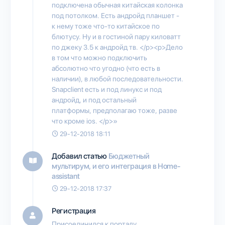
подключена обычная китайская колонка
под потолком. Есть андройд планшет -
к нему тоже что-то китайское по
блютусу. Ну и в гостиной пару киловатт
по джеку 3.5 к андройд тв. </p><p>Дело
в том что можно подключить
абсолютно что угодно (что есть в
наличии), в любой последовательности.
Snapclient есть и под линукс и под
андройд, и под остальный
платформы, предполагаю тоже, разве
что кроме ios. </p>»
29-12-2018 18:11
Добавил статью
Бюджетный
мультирум, и его интеграция в Home-
assistant
29-12-2018 17:37
Регистрация
Присоединился к порталу