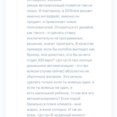
умные автоматизаций появятся там не
скоро. Я повторюсь, в 2019 все решает
именно интерфейс, именно он
продает, и привлекает новых
пользователей. Отказаться от дизайна
как такого - и сделать ставку
исключительно на программные
решения, значит проиграть. В качестве
примера: если бы колобок выглядел как
брокер, или домотикс, кто бы за него
отдал 300 евро? </p><p>А про полную
домашнюю автоматизацию - это (во
всяком случае сейчас) абсолютно не
сбыточное желание. Это можно
сделать только если ты живешь один, а
если ты живешь не один, и
есть маленький ребенок, то как все это
автоматизировать? Если порой
банально в плане климата - мне
жарко, а жене холодно. И так во
всем. </p><p>Я на данный момент