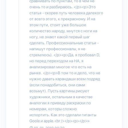
сравнивать по пунктам, то в чем не
очень то и разбираюсь. </p><p>Это
статья - скорее путь человека далекого
от всего этого, к прекрасному. И на
этом пути, стоит уже большое
количество народу, мнутся с ноги на
ногу, не знают какой первый шаг
сделать. Профессиональные статьи -
напишут профессионалы, я не
стремлюсь). </p><p>Да, я пробовал D,
но перед переходом на НА, я
анализировал многое что есть на
рынке. </p><p>В том то и дело, что не
нужно давать карандаши всем подряд
(если понадобиться, они сами
возьмут). Пусть картины рисуют
художники, остальным в качестве
аналогии я приведу раскраски по
номерам, которы сложно
испортить. Как это сделали гиганты
Goole и apple.<br /></p><p></p>»