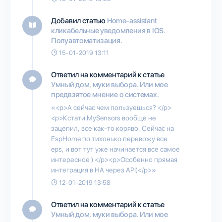
Добавил статью
Home-assistant
кликабельные уведомления в IOS.
Полуавтоматизация.
15-01-2019 13:11
Ответил на комментарий к статье
Умный дом, муки выбора. Или мое
предвзятое мнение о системах.
«<p>А сейчас чем пользуешься? </p>
<p>Кстати MySensors вообще не
зацепил, все как-то коряво. Сейчас на
EspHome по тихонько перевожу все
eps, и вот тут уже начинается все самое
интересное ) </p><p>Особенно прямая
интеграция в HA через API)</p>»
12-01-2019 13:58
Ответил на комментарий к статье
Умный дом, муки выбора. Или мое