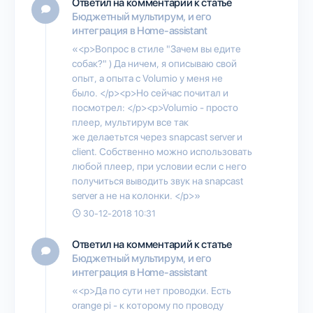
Ответил на комментарий к статье
Бюджетный мультирум, и его
интеграция в Home-assistant
«<p>Вопрос в стиле "Зачем вы едите
собак?" ) Да ничем, я описываю свой
опыт, а опыта с Volumio у меня не
было. </p><p>Но сейчас почитал и
посмотрел: </p><p>Volumio - просто
плеер, мультирум все так
же делаетьтся через snapcast server и
client. Собственно можно использовать
любой плеер, при условии если с него
получиться выводить звук на snapcast
server а не на колонки. </p>»
30-12-2018 10:31
Ответил на комментарий к статье
Бюджетный мультирум, и его
интеграция в Home-assistant
«<p>Да по сути нет проводки. Есть
orange pi - к которому по проводу