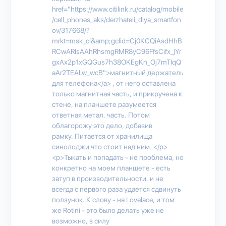
href="https://www.citilink.ru/catalog/mobile
/cell_phones_aks/derzhateli_dlya_smartfon
ov/317668/?
mrkt=msk_cl&amp;gclid=Cj0KCQiAsdHhB
RCwARIsAAhRhsmgRMR8yC96FfsCifx_jYr
gxAx2p1xGQGus7h38OKEgKn_Oj7mTIqQ
aAr2TEALw_wcB">магнитный держатель
для телефона</a> , от него оставлена
только магнитная часть, и прикручена к
стене, на планшете разумеется
ответная метал. часть. Потом
облагорожу это дело, добавив
рамку. Питается от хранилища
синолоджи что стоит над ним. </p>
<p>Тыкать и попадать - не проблема, но
конкретно на моем планшете - есть
затуп в производительности, и не
всегда с первого раза удается сдвинуть
ползунок. К слову - на Lovelace, и том
же Rotini - это было делать уже не
возможно, в силу