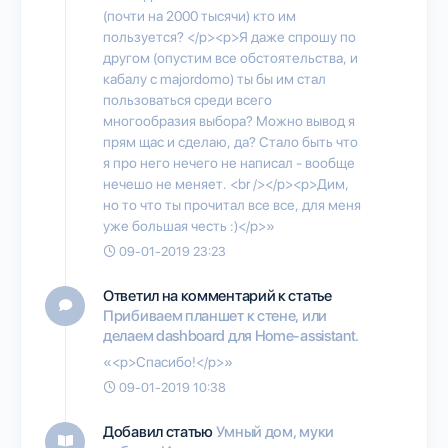
(почти на 2000 тысячи) кто им
пользуется? </p><p>Я даже спрошу по
другом (опустим все обстоятельства, и
кабалу с majordomo) ты бы им стал
пользоваться среди всего
многообразия выбора? Можно вывод я
прям щас и сделаю, да? Стало быть что
я про него нечего не написал - вообще
нечешо не меняет. <br /></p><p>Дим,
но то что ты прочитал все все, для меня
уже большая честь :)</p>»
09-01-2019 23:23
Ответил на комментарий к статье
Прибиваем планшет к стене, или
делаем dashboard для Home-assistant.
«<p>Спасибо!</p>»
09-01-2019 10:38
Добавил статью
Умный дом, муки