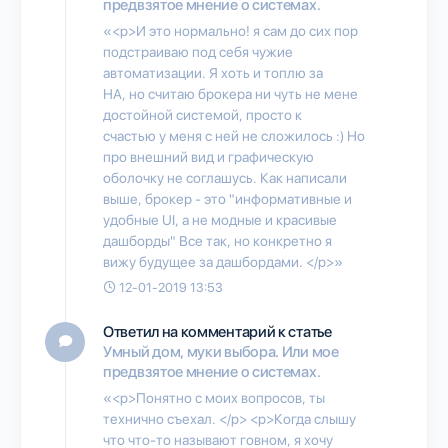
предвзятое мнение о системах.
«<p>И это нормально! я сам до сих пор
подстраиваю под себя чужие
автоматизации. Я хоть и топлю за
HA, но считаю брокера ни чуть не мене
достойной системой, просто к
счастью у меня с ней не сложилось :) Но
про внешний вид и графическую
оболочку не соглашусь. Как написали
выше, брокер - это "информативные и
удобные UI, а не модные и красивые
дашборды" Все так, но конкретно я
вижу будущее за дашбордами. </p>»
12-01-2019 13:53
Ответил на комментарий к статье
Умный дом, муки выбора. Или мое
предвзятое мнение о системах.
«<p>Понятно с моих вопросов, ты
технично съехал. </p> <p>Когда слышу
что что-то называют говном, я хочу