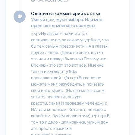
10-01-2019 00:30
Ответил на комментарий к статье
Умный дом, муки выбора. Или мое
предвзятое мнение о системах.
«<p>Ну давайте на чистоту, я
специально искал самое ущербное, что
бы тем самым превознести HA в глазах
других людей. (Даже не знаю, шутка
это или и правда было так) Потому что
Брокер - это вот это вот все. Именно
так он и выглядит у 90%
пользователей. </p><p>Вы конечно
можете меня разубедить, и показать
свой интерфейс. (Но сначала в своем
чатике, провести конкурс
красоты, хаха!) И проведем челендж, с
НА, или колобком. Хотя нет, не надо с
колобком, будем реалистами) </p><p>В
том то и дело - для новичка, умный дом
это просто красивый
интерфейс, а всякие