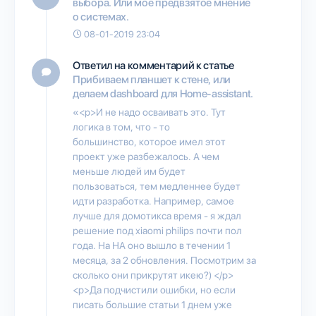
выбора. Или мое предвзятое мнение
о системах.
08-01-2019 23:04
Ответил на комментарий к статье
Прибиваем планшет к стене, или
делаем dashboard для Home-assistant.
«<p>И не надо осваивать это. Тут
логика в том, что - то
большинство, которое имел этот
проект уже разбежалось. А чем
меньше людей им будет
пользоваться, тем медленнее будет
идти разработка. Например, самое
лучше для домотикса время - я ждал
решение под xiaomi philips почти пол
года. На НА оно вышло в течении 1
месяца, за 2 обновления. Посмотрим за
сколько они прикрутят икею?) </p>
<p>Да подчистили ошибки, но если
писать большие статьи 1 днем уже