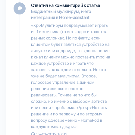
Ответил на комментарий к статье
Бюджетный мультирум, и его
интеграция в Home-assistant
«<p>Мультирум подразумевает играть
из 1 источника (то есть одно и тоже) на
разных колонках. Но по факту, если
клиентом будет являться устройство на
линуксе или андроиде, то в дополнение
к снап клиенту можно поставить mpd на
каждое устройство и играть что
захочешь на каждом отдельно. Но это
уже не будет мультирум. Второе,
голосовое управление в данном
решении слишком сложно
реализовать. Точнее не то что бы
сложно, но именно с выбором артиста
или песни - проблема. </p><p>Но есть
решение и по первому и по второму
вопросу одновременно - HomePod в
каждую комнату )</p>»
15-01-2019 16:33