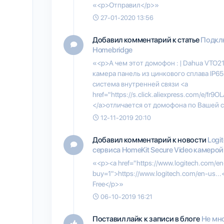
«<p>Отправил</p>»
27-01-2020 13:56
Добавил комментарий к статье
Подкл
Homebridge
«<p>А чем этот домофон : | Dahua VTO2
камера панель из цинкового сплава IP65
система внутренней связи <a
href="https://s.click.aliexpress.com/e/fr9OL
</a>отличается от домофона по Вашей 
12-11-2019 20:10
Добавил комментарий к новости
Logi
сервиса HomeKit Secure Video камерой 
«<p><a href="https://www.logitech.com/en
buy=1">https://www.logitech.com/en-us...
Free</p>»
06-10-2019 16:21
Поставил лайк к записи в блоге
Не мн