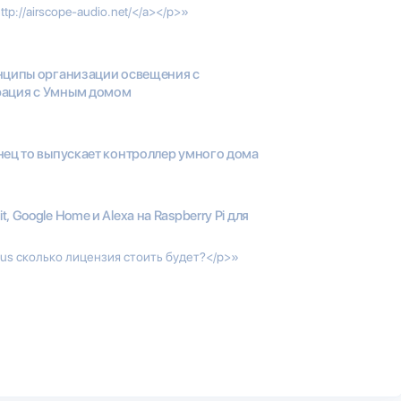
ttp://airscope-audio.net/</a></p>»
ципы организации освещения с
рация с Умным домом
нец то выпускает контроллер умного дома
t, Google Home и Alexa на Raspberry Pi для
us сколько лицензия стоить будет?</p>»