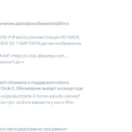
ючение домофона Beward ds06m к
101E-P IP вилла уличная станция HD CMOS
 IK10 1/2. 7 2MP CMOS датчик изображения
AvMf">https://s.click.aliexpress.com...
ссылке?</p>»
tech объявила о поддержке нового
Circle 2. Обновление выйдет в конце года
-us/product/circle-2-home-security-camera?
</a></p> <p>Есть варианты у них и Wire-
ого непосредтсвенно про ремонт