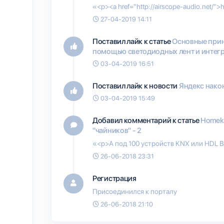
«<p><a href="http://airscope-audio.net/">h
27-04-2019 14:11
Поставил лайк к статье
Основные прин
помощью светодиодных лент и интег
03-04-2019 16:51
Поставил лайк к новости
Яндекс нако
03-04-2019 15:49
Добавил комментарий к статье
Homeki
"чайников" - 2
«<p>А под 100 устройств KNX или HDL B
26-06-2018 23:31
Регистрация
Присоединился к порталу
26-06-2018 21:10