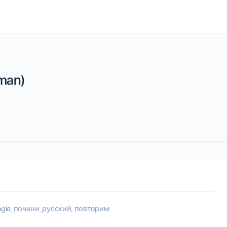
man)
gle_почини_русский, повторим