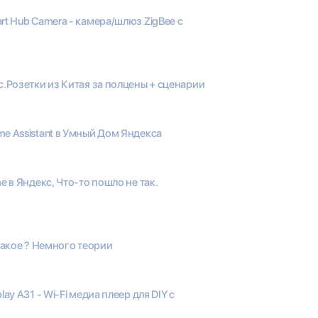
rt Hub Camera - камера/шлюз ZigBee с
.Розетки из Китая за полцены + сценарии
e Assistant в Умный Дом Яндекса
e в Яндекс, Что-то пошло не так.
такое ? Немного теории
play A31 - Wi-Fi медиа плеер для DIY с