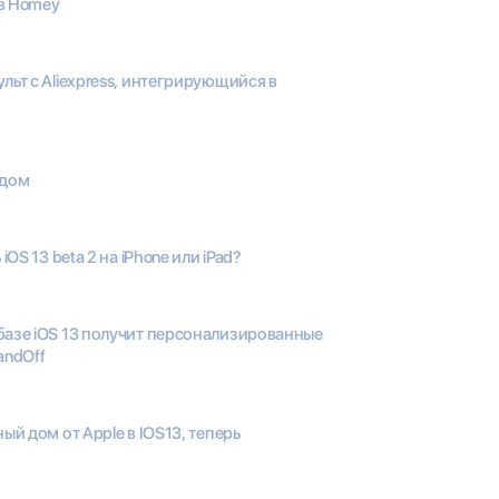
в Homey
льт с Aliexpress, интегрирующийся в
 дом
iOS 13 beta 2 на iPhone или iPad?
базе iOS 13 получит персонализированные
andOff
ный дом от Apple в IOS13, теперь