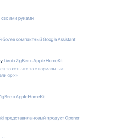
м своими руками
более компактный Google Assistant
гу
Livolo ZigBee в Apple HomeKit
ц то хоть что то с нормальным
али</p>»
 ZigBee в Apple HomeKit
ki представила новый продукт Opener