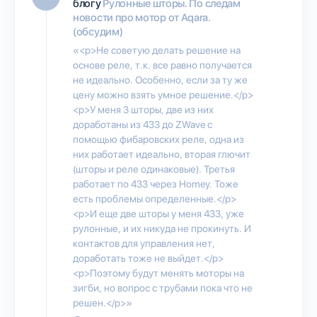
блогу
Рулонные шторы. По следам
новости про мотор от Aqara.
(обсудим)
«<p>Не советую делать решение на
основе реле, т.к. все равно получается
не идеально. Особенно, если за ту же
цену можно взять умное решение.</p>
<p>У меня 3 шторы, две из них
доработаны из 433 до ZWave с
помощью фибаровских реле, одна из
них работает идеально, вторая глючит
(шторы и реле одинаковые). Третья
работает по 433 через Homey. Тоже
есть проблемы определенные.</p>
<p>И еще две шторы у меня 433, уже
рулонные, и их никуда не прокинуть. И
контактов для управления нет,
доработать тоже не выйдет.</p>
<p>Поэтому будут менять моторы на
зигби, но вопрос с трубами пока что не
решен.</p>»