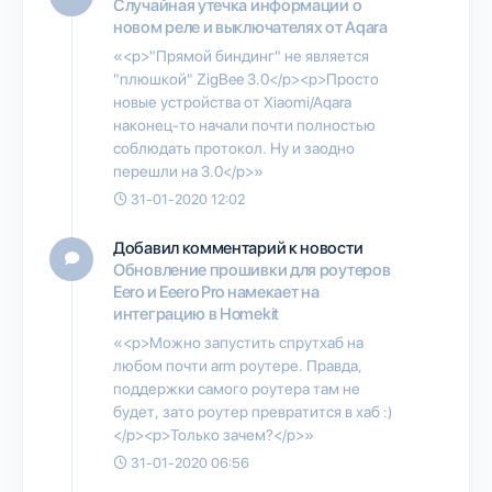
Случайная утечка информации о
новом реле и выключателях от Aqara
«<p>"Прямой биндинг" не является
"плюшкой" ZigBee 3.0</p><p>Просто
новые устройства от Xiaomi/Aqara
наконец-то начали почти полностью
соблюдать протокол. Ну и заодно
перешли на 3.0</p>»
31-01-2020 12:02
Добавил комментарий к новости
Обновление прошивки для роутеров
Eero и Eeero Pro намекает на
интеграцию в Homekit
«<p>Можно запустить спрутхаб на
любом почти arm роутере. Правда,
поддержки самого роутера там не
будет, зато роутер превратится в хаб :)
</p><p>Только зачем?</p>»
31-01-2020 06:56