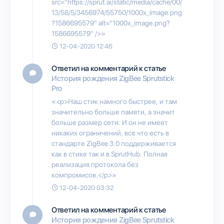
src="https://sprut.ai/static/media/cache/00/
13/58/5/3456974/55750/1000x_image.png
?1586695579" alt="1000x_image.png?
1586695579" />»
12-04-2020 12:46
Ответил на комментарий к статье
История рождения ZigBee Sprutstick
Pro
«<p>Наш стик намного быстрее, и там
значительно больше памяти, а значит
больше размер сети. И он не имеет
никаких ограничений, все что есть в
стандарте ZigBee 3.0 поддерживается
как в стике так и в SprutHub. Полная
реализация протокола без
компромисов.</p>»
12-04-2020 03:32
Ответил на комментарий к статье
История рождения ZigBee Sprutstick