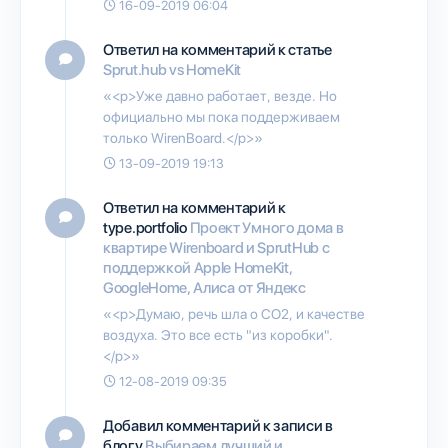
16-09-2019 06:04
Ответил на комментарий к статье
Sprut.hub vs HomeKit
«<p>Уже давно работает, везде. Но
официально мы пока поддерживаем
только WirenBoard.</p>»
13-09-2019 19:13
Ответил на комментарий к
type.portfolio
Проект Умного дома в
квартире Wirenboard и SprutHub с
поддержкой Apple HomeKit,
GoogleHome, Алиса от Яндекс
«<p>Думаю, речь шла о CO2, и качестве
воздуха. Это все есть "из коробки".
</p>»
12-08-2019 09:35
Добавил комментарий к записи в
блогу
Выбираем лучший и