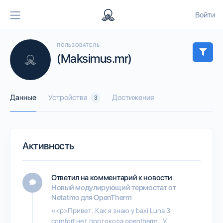
Войти
ПОЛЬЗОВАТЕЛЬ
(Maksimus.mr)
Данные
Устройства
Достижения
3
Активность
Ответил на комментарий к новости
Новый модулирующий термостат от
Netatmo для OpenTherm
«<p>Привет. Как я знаю у baxi Luna 3
comfort нет протокола opentherm. У