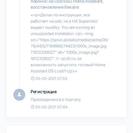
перенос на USB SSD, Home Assistant,
восстановление бекапа
«<p>Делал по инструкции, все
работает на usb, но в НА Supervisor
выдает ошибку You are running an
unsupported installation </p> <img
src="https://sprut.ai/static/media/cache/00/
76/44/5/7164966/74423/1000x_image.jpg
?1612339027" alt="1000x_image.jpg?
1612339027" /> <p>Есть ли
возможность запустить готовый Home
Assistant OS с usb?</p>»
03-02-2021 07:53
Регистрация
Присоединился к порталу
03-02-2021 07:44