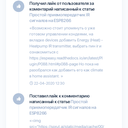
Получил лайк от пользователя
за
коментарий написанный к статье
Простой приемопередатчик IR
сигналов на ESP8266
«Возможно стоит упомянуть о уже
готовом управлении кондеями, на
вкладке devices добавить Energy (Heat) -
Heatpump IR transmitter, выбрать пин ir и
ознакомиться с
https://espeasy.readthedocs.io/en/latest/Pl
ugin/P088.html#p088-page Но пока не
разобрался как добавить его как climate
в home assistant. »
22-04-2020 12:30
Поставил лайк к комментарию
написанный к статье
Простой
приемопередатчик IR сигналов на
ESP8266
«<img
src="https://sprut.ai/static/media/cache/00/