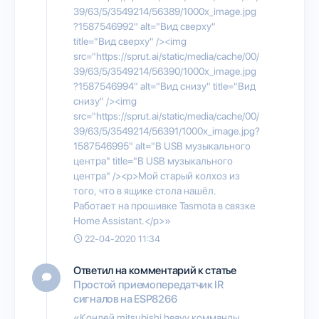
39/63/5/3549214/56389/1000x_image.jpg
?1587546992" alt="Вид сверху"
title="Вид сверху" /><img
src="https://sprut.ai/static/media/cache/00/
39/63/5/3549214/56390/1000x_image.jpg
?1587546994" alt="Вид снизу" title="Вид
снизу" /><img
src="https://sprut.ai/static/media/cache/00/
39/63/5/3549214/56391/1000x_image.jpg?
1587546995" alt="В USB музыкального
центра" title="В USB музыкального
центра" /><p>Мой старый колхоз из
того, что в ящике стола нашёл.
Работает на прошивке Tasmota в связке
Home Assistant.</p>»
22-04-2020 11:34
Ответил на комментарий к статье
Простой приемопередатчик IR
сигналов на ESP8266
«Кондей mitsubishi heavy комманды