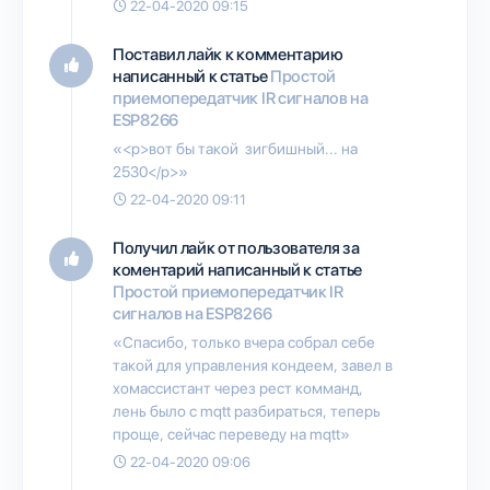
22-04-2020 09:15
Поставил лайк к комментарию
написанный к статье
Простой
приемопередатчик IR сигналов на
ESP8266
«<p>вот бы такой зигбишный... на
2530</p>»
22-04-2020 09:11
Получил лайк от пользователя
за
коментарий написанный к статье
Простой приемопередатчик IR
сигналов на ESP8266
«Спасибо, только вчера собрал себе
такой для управления кондеем, завел в
хомассистант через рест комманд,
лень было с mqtt разбираться, теперь
проще, сейчас переведу на mqtt»
22-04-2020 09:06