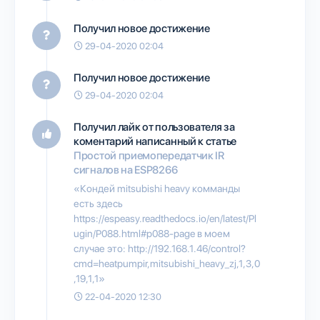
Получил новое достижение
29-04-2020 02:04
Получил новое достижение
29-04-2020 02:04
Получил лайк от пользователя
за
коментарий написанный к статье
Простой приемопередатчик IR
сигналов на ESP8266
«Кондей mitsubishi heavy комманды
есть здесь
https://espeasy.readthedocs.io/en/latest/Pl
ugin/P088.html#p088-page в моем
случае это: http://192.168.1.46/control?
cmd=heatpumpir,mitsubishi_heavy_zj,1,3,0
,19,1,1»
22-04-2020 12:30