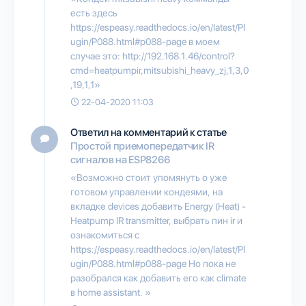
есть здесь
https://espeasy.readthedocs.io/en/latest/Pl
ugin/P088.html#p088-page в моем
случае это: http://192.168.1.46/control?
cmd=heatpumpir,mitsubishi_heavy_zj,1,3,0
,19,1,1»
22-04-2020 11:03
Ответил на комментарий к статье
Простой приемопередатчик IR
сигналов на ESP8266
«Возможно стоит упомянуть о уже
готовом управлении кондеями, на
вкладке devices добавить Energy (Heat) -
Heatpump IR transmitter, выбрать пин ir и
ознакомиться с
https://espeasy.readthedocs.io/en/latest/Pl
ugin/P088.html#p088-page Но пока не
разобрался как добавить его как climate
в home assistant. »