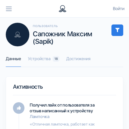
Войти
ПОЛЬЗОВАТЕЛЬ
Сапожник Максим
(Sapik)
Данные
Устройства
Достижения
18
Активность
Получил лайк от пользователя
за
отзыв написанный к устройству
Лампочка
«Отличная лампочка, работает как