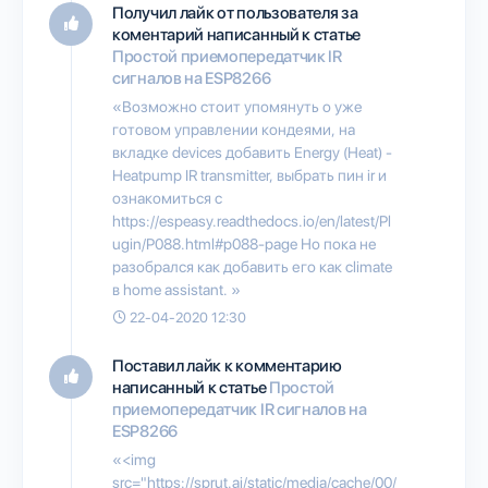
Получил лайк от пользователя
за
коментарий написанный к статье
Простой приемопередатчик IR
сигналов на ESP8266
«Возможно стоит упомянуть о уже
готовом управлении кондеями, на
вкладке devices добавить Energy (Heat) -
Heatpump IR transmitter, выбрать пин ir и
ознакомиться с
https://espeasy.readthedocs.io/en/latest/Pl
ugin/P088.html#p088-page Но пока не
разобрался как добавить его как climate
в home assistant. »
22-04-2020 12:30
Поставил лайк к комментарию
написанный к статье
Простой
приемопередатчик IR сигналов на
ESP8266
«<img
src="https://sprut.ai/static/media/cache/00/