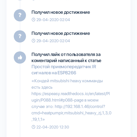
Получил новое достижение
29-04-2020 02:04
Получил новое достижение
29-04-2020 02:04
Получил лайк от пользователя
за
коментарий написанный к статье
Простой приемопередатчик IR
сигналов на ESP8266
«Кондей mitsubishi heavy комманды
есть здесь
https://espeasy.readthedocs.io/en/latest/Pl
ugin/P088.html#p088-page в моем
случае это: http://192.168.1.46/control?
cmd=heatpumpir,mitsubishi_heavy_zj,1,3,0
,19,1,1»
22-04-2020 12:30