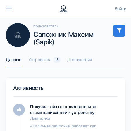
Войти
ПОЛЬЗОВАТЕЛЬ
Сапожник Максим
(Sapik)
Данные
Устройства
Достижения
18
Активность
Получил лайк от пользователя
за
отзыв написанный к устройству
Лампочка
«Отличная лампочка, работает как