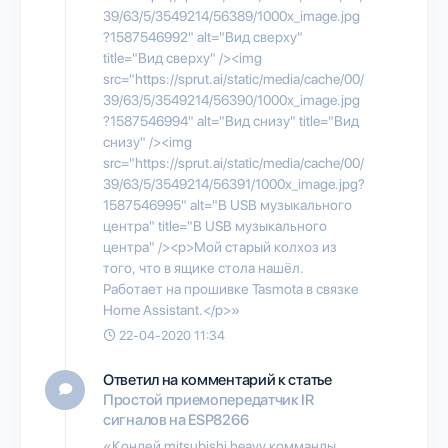
39/63/5/3549214/56389/1000x_image.jpg
?1587546992" alt="Вид сверху"
title="Вид сверху" /><img
src="https://sprut.ai/static/media/cache/00/
39/63/5/3549214/56390/1000x_image.jpg
?1587546994" alt="Вид снизу" title="Вид
снизу" /><img
src="https://sprut.ai/static/media/cache/00/
39/63/5/3549214/56391/1000x_image.jpg?
1587546995" alt="В USB музыкального
центра" title="В USB музыкального
центра" /><p>Мой старый колхоз из
того, что в ящике стола нашёл.
Работает на прошивке Tasmota в связке
Home Assistant.</p>»
22-04-2020 11:34
Ответил на комментарий к статье
Простой приемопередатчик IR
сигналов на ESP8266
«Кондей mitsubishi heavy комманды