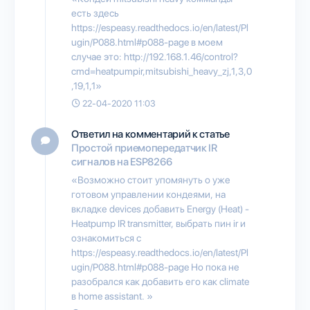
есть здесь
https://espeasy.readthedocs.io/en/latest/Pl
ugin/P088.html#p088-page в моем
случае это: http://192.168.1.46/control?
cmd=heatpumpir,mitsubishi_heavy_zj,1,3,0
,19,1,1»
22-04-2020 11:03
Ответил на комментарий к статье
Простой приемопередатчик IR
сигналов на ESP8266
«Возможно стоит упомянуть о уже
готовом управлении кондеями, на
вкладке devices добавить Energy (Heat) -
Heatpump IR transmitter, выбрать пин ir и
ознакомиться с
https://espeasy.readthedocs.io/en/latest/Pl
ugin/P088.html#p088-page Но пока не
разобрался как добавить его как climate
в home assistant. »