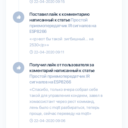
22-04-2020 09:15
Поставил лайк к комментарию
написанный к статье
Простой
приемопередатчик IR сигналов на
ESP8266
«<p>вот бы такой зигбишный... на
2530</p>»
22-04-2020 09:11
Получил лайк от пользователя
за
коментарий написанный к статье
Простой приемопередатчик IR
сигналов на ESP8266
«Спасибо, только вчера собрал себе
такой для управления кондеем, завел в
хомассистант через рест комманд,
лень было с mqtt разбираться, теперь
проще, сейчас переведу на mqtt»
22-04-2020 09:06