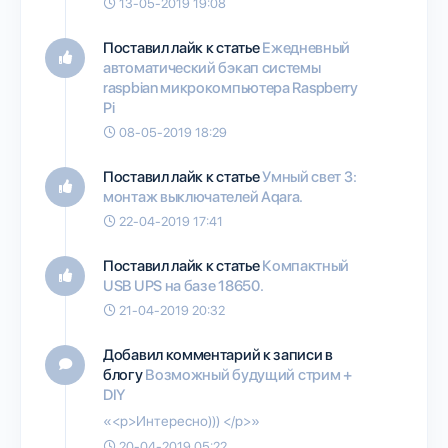
13-05-2019 19:08
Поставил лайк к статье
Ежедневный
автоматический бэкап системы
raspbian микрокомпьютера Raspberry
Pi
08-05-2019 18:29
Поставил лайк к статье
Умный свет 3:
монтаж выключателей Aqara.
22-04-2019 17:41
Поставил лайк к статье
Компактный
USB UPS на базе 18650.
21-04-2019 20:32
Добавил комментарий к записи в
блогу
Возможный будущий стрим +
DIY
«<p>Интересно))) </p>»
20-04-2019 05:22