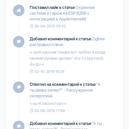
Поставил лайк к статье
Охранная
система в гараж на ESP 8266 с
интеграцией в Apple HomeKit
26-04-2020 05:52
Добавил комментарий к статье
Zigbee
расправил плечи
«<p>Классная тема))) вот люблю я когда
своими руками делают что-то крутое)))
👍</p>»
02-10-2019 16:24
Ответил на комментарий к статье
"А
ты дверь запер?" - Рассуждения
склеротика
«<p>Классно!</p>»
24-09-2019 11:59
Добавил комментарий к статье
"А ты