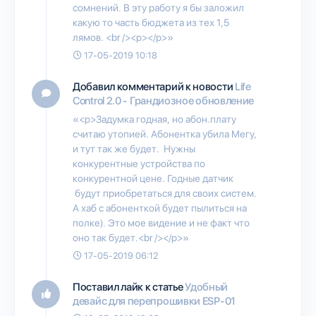
сомнений. В эту работу я бы заложил
какую то часть бюджета из тех 1,5
лямов. <br /><p></p>»
17-05-2019 10:18
Добавил комментарий к новости
Life
Control 2.0 - Грандиозное обновление
«<p>Задумка годная, но абон.плату
считаю утопией. Абонентка убила Мегу,
и тут так же будет. Нужны
конкурентные устройства по
конкурентной цене. Годные датчик
будут приобретаться для своих систем.
А хаб с абоненткой будет пылиться на
полке). Это мое видение и не факт что
оно так будет.<br /></p>»
17-05-2019 06:12
Поставил лайк к статье
Удобный
девайс для перепрошивки ESP-01