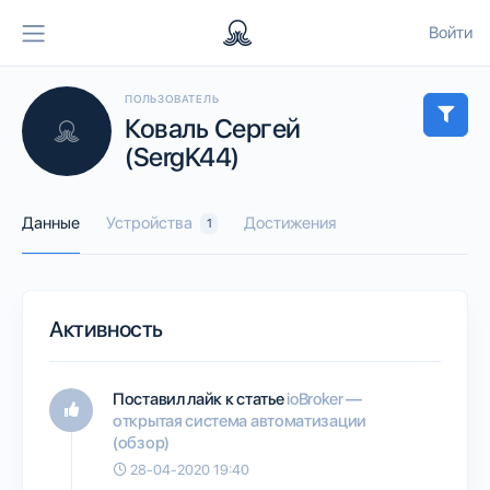
Войти
ПОЛЬЗОВАТЕЛЬ
Коваль Сергей
(SergK44)
Данные
Устройства
Достижения
1
Активность
Поставил лайк к статье
ioBroker —
открытая система автоматизации
(обзор)
28-04-2020 19:40