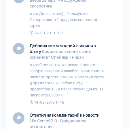
дверь запер?" - Рассуждения
склеротика
«<p>Девиз огонь))) Пользуемся
Склеротики))) Порадовал конечно)))
</p>»
24-09-2019 11:29
Добавил комментарий к записи в
блогу
Как же озон ценит своих
клиентов? Спойлер - никак.
«<p>Я почти так же искал, пришел
говорю заказ мой давайте, а они с меня
паспорт просят, так как я оплатил сразу
(( предлагал им любую инфу
предоставить- в итоге погнал домой за
паспортом. </p>»
14-09-2019 17:16
Ответил на комментарий к новости
Life Control 2.0 - Грандиозное
обновление