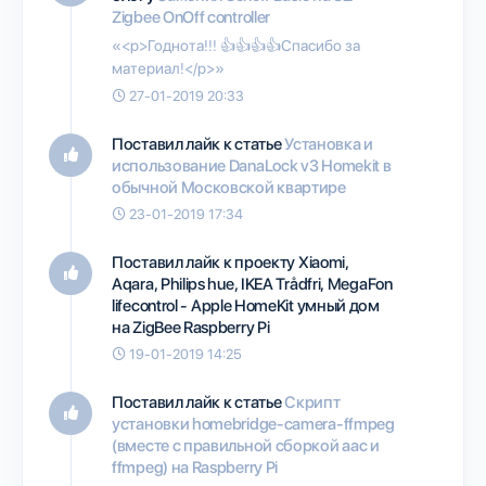
Zigbee OnOff controller
«<p>Годнота!!! 👍👍👍👍Спасибо за
материал!</p>»
27-01-2019 20:33
Поставил лайк к статье
Установка и
использование DanaLock v3 Homekit в
обычной Московской квартире
23-01-2019 17:34
Поставил лайк к проекту
Xiaomi,
Aqara, Philips hue, IKEA Trådfri, MegaFon
lifecontrol - Apple HomeKit умный дом
на ZigBee Raspberry Pi
19-01-2019 14:25
Поставил лайк к статье
Скрипт
установки homebridge-camera-ffmpeg
(вместе с правильной сборкой aac и
ffmpeg) на Raspberry Pi