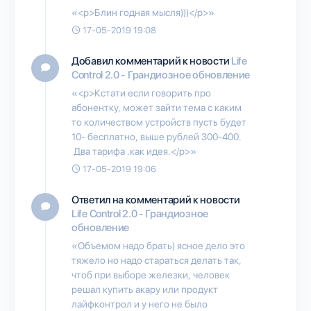
«<p>Блин годная мысля)))</p>»
17-05-2019 19:08
Добавил комментарий к новости
Life
Control 2.0 - Грандиозное обновление
«<p>Кстати если говорить про
абонентку, может зайти тема с каким
то количеством устройств пусть будет
10- бесплатно, выше рублей 300-400.
Два тарифа .как идея.</p>»
17-05-2019 19:06
Ответил на комментарий к новости
Life Control 2.0 - Грандиозное
обновление
«Объемом надо брать) ясное дело это
тяжело но надо стараться делать так,
чтоб при выборе железки, человек
решал купить акару или продукт
лайфконтрол и у него не было