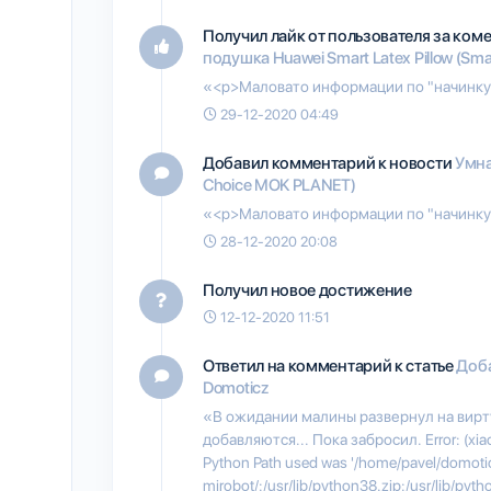
Получил лайк от пользователя
за ком
подушка Huawei Smart Latex Pillow (Sm
«<p>Маловато информации по "начинку".
29-12-2020 04:49
Добавил комментарий к новости
Умна
Choice MOK PLANET)
«<p>Маловато информации по "начинку".
28-12-2020 20:08
Получил новое достижение
12-12-2020 11:51
Ответил на комментарий к статье
Доба
Domoticz
«В ожидании малины развернул на вирт
добавляются... Пока забросил. Error: (xiao
Python Path used was '/home/pavel/domoti
mirobot/:/usr/lib/python38.zip:/usr/lib/pyth