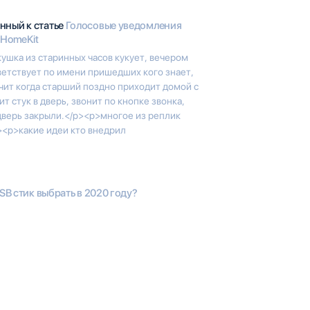
нный к статье
Голосовые уведомления
 HomeKit
ушка из старинных часов кукует, вечером
ветствует по имени пришедших кого знает,
чит когда старший поздно приходит домой с
т стук в дверь, звонит по кнопке звонка,
 дверь закрыли.</p><p>многое из реплик
><p>какие идеи кто внедрил
SB стик выбрать в 2020 году?