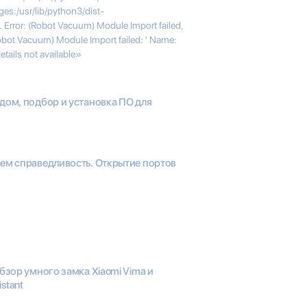
ges:/usr/lib/python3/dist-
 Error: (Robot Vacuum) Module Import failed,
obot Vacuum) Module Import failed: ' Name:
tails not available»
дом, подбор и установка ПО для
ем справедливость. Открытие портов
бзор умного замка Xiaomi Vima и
stant