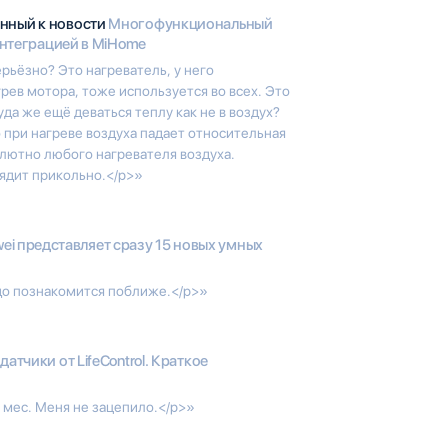
анный к новости
Многофункциональный
 интеграцией в MiHome
ьёзно? Это нагреватель, у него
рев мотора, тоже используется во всех. Это
уда же ещё деваться теплу как не в воздух?
о при нагреве воздуха падает относительная
олютно любого нагревателя воздуха.
лядит прикольно.</p>»
ei представляет сразу 15 новых умных
до познакомится поближе.</p>»
 датчики от LifeControl. Краткое
8 мес. Меня не зацепило.</p>»