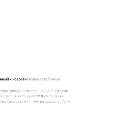
анный к новости
Новые потолочные
сском складе по умеренной цене. Отдавать
ю</em>, и <strong>37000₽</strong> за
 из Китая, как минимум не кошерно.</p>»