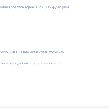
енная розетка Aqara H1 с USB и функцией
berry Pi 400 - малинка в клавиатуре или
не всегда удобен, а тут три-четыре!<br