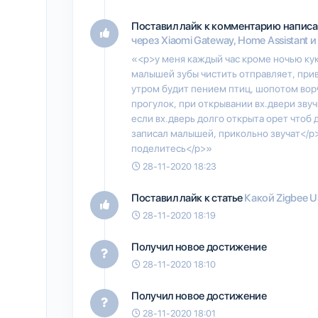
Поставил лайк к комментарию написа
через Xiaomi Gateway, Home Assistant и
«<p>у меня каждый час кроме ночью кук
малышей зубы чистить отправляет, при
утром будит пением птиц, шопотом вор
прогулок, при открывании вх.двери звучи
если вх.дверь долго открыта орет чтоб
записал малышей, прикольно звучат</p
поделитесь</p>»
28-11-2020 18:23
Поставил лайк к статье
Какой Zigbee U
28-11-2020 18:19
Получил новое достижение
28-11-2020 18:10
Получил новое достижение
28-11-2020 18:01