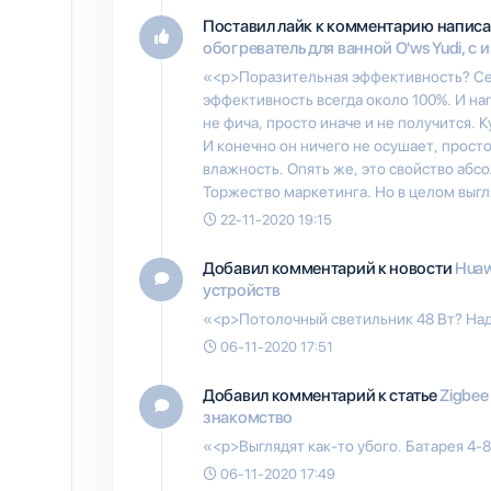
Поставил лайк к комментарию напис
обогреватель для ванной O'ws Yudi, с
«<p>Поразительная эффективность? Сер
эффективность всегда около 100%. И наг
не фича, просто иначе и не получится. К
И конечно он ничего не осушает, прост
влажность. Опять же, это свойство абс
Торжество маркетинга. Но в целом выг
22-11-2020 19:15
Добавил комментарий к новости
Huaw
устройств
«<p>Потолочный светильник 48 Вт? На
06-11-2020 17:51
Добавил комментарий к статье
Zigbee
знакомство
«<p>Выглядят как-то убого. Батарея 4-
06-11-2020 17:49