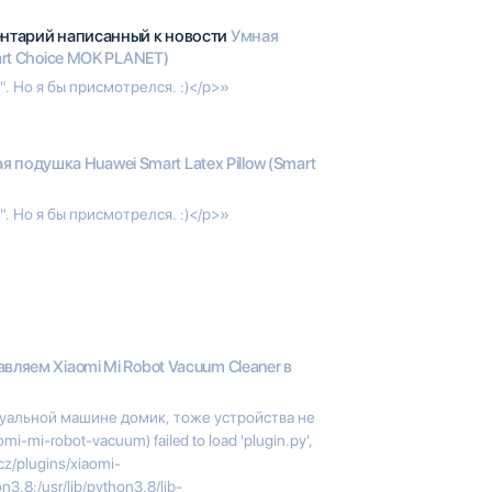
ентарий написанный к новости
Умная
art Choice MOK PLANET)
 Но я бы присмотрелся. :)</p>»
я подушка Huawei Smart Latex Pillow (Smart
 Но я бы присмотрелся. :)</p>»
вляем Xiaomi Mi Robot Vacuum Cleaner в
уальной машине домик, тоже устройства не
mi-mi-robot-vacuum) failed to load 'plugin.py',
cz/plugins/xiaomi-
on3.8:/usr/lib/python3.8/lib-