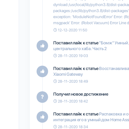
dynload:/usr/local/lib/python3.8/dist-packa
packages:/usr/lib/python3.8/dist-packages'.
exception: 'ModuleNotFoundError' Error: (R
msgpack' Error: (Robot Vacuum) Error Line de
12-12-2020 11:50
Поставил лайк к статье
"Бомж" Умный 
центрального хаба. Часть 2
28-11-2020 19:03
Поставил лайк к статье
Восстанавлива
Xiaomi Gateway
28-11-2020 18:49
Получил новое достижение
28-11-2020 18:42
Поставил лайк к статье
Распаковка и о
интеграция его в умный дом Home Assi
28-11-2020 18:34