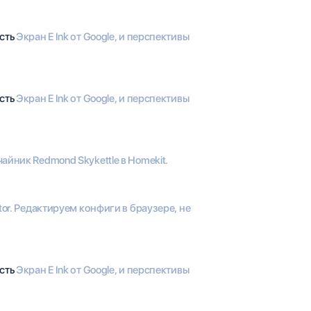
ость
Экран E Ink от Google, и перспективы
ость
Экран E Ink от Google, и перспективы
йник Redmond Skykettle в Homekit.
tor. Редактируем конфиги в браузере, не
ость
Экран E Ink от Google, и перспективы