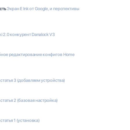
ость
Экран E Ink от Google, и перспективы
i 2.0 конкурент Danalock V3
бное редактирование конфигов Home
, статья 3 (добавляем устройства)
 статья 2 (базовая настройка)
 статья 1 (установка)