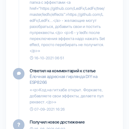
папка с эффектами <a
href="https://github.com/LedFx/LedFx/tree/
master/ledfx/effects">https://github.com/L
edFx/LedFx...</a> - желающие могут
разобраться, добавить свои и постить
пулреквесты.</p> <p>6 - у ledfx после
переключения эффекта надо нажать Set
effect, просто перебирать не получится.
</p>»
16-10-2021 06:51
Ответил на комментарий к статье
Ёлочная адресная гирлянда DIY на
ESP8266
«<p>Код на гитхабе открыт. Форкаете,
добавляете свои эффекты, делаете пул
реквест.</p>»
07-09-2021 16:26
Получил новое достижение