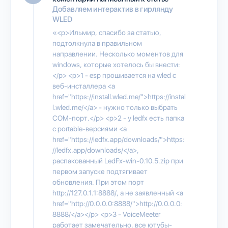
Добавляем интерактив в гирлянду
WLED
«<p>Ильмир, спасибо за статью,
подтолкнула в правильном
направлении. Несколько моментов для
windows, которые хотелось бы внести:
</p> <p>1 - esp прошивается на wled с
веб-инсталлера <a
href="https://install.wled.me/">https://instal
l.wled.me/</a> - нужно только выбрать
COM-порт.</p> <p>2 - у ledfx есть папка
с portable-версиями <a
href="https://ledfx.app/downloads/">https:
//ledfx.app/downloads/</a>,
распакованный LedFx-win-0.10.5.zip при
первом запуске подтягивает
обновления. При этом порт
http://127.0.1.1:8888/, а не заявленный <a
href="http://0.0.0.0:8888/">http://0.0.0.0:
8888/</a></p> <p>3 - VoiceMeeter
работает замечательно, все ютубы-