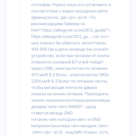
спотифаи. Нужно лишь его установить в
соответствии с видео на родном сайте
(французское, да).</p> <p>4 - По
рекомендациям Гайвера <a
href="https://alexgyver.ru/ws2812_guide/">
https://alexgyver.ru/ws2812_gu...</a> есп-
шку хорошо бы обвесить резистором
100-500 Ом в дата-проводе (не сожжёт
устройство, если при питании от компа
отвалится основной БП и всё пойдёт
через USB), электролитом по питанию
470 мкФ 6.3 Вольт, электролитом 1000-
2200 мкФ 6.3 Вольт по питанию ленты,
чтобы мигающая лента не давала
помехи на линию питания. Приподнять
землю микроконтроллера кремниевым
диодом типа <em>1N4007 - диод
ставится между GND
питания <em>катодом</em> и GND
микроконтроллера <em>анодом.</em>
</em></p> <p>5 - код ledfx открыт, есть