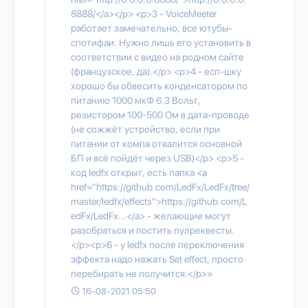
8888/</a></p> <p>3 - VoiceMeeter
работает замечательно, все ютубы-
спотифаи. Нужно лишь его установить в
соответствии с видео на родном сайте
(французское, да).</p> <p>4 - есп-шку
хорошо бы обвесить конденсатором по
питанию 1000 мкФ 6.3 Вольт,
резистором 100-500 Ом в дата-проводе
(не сожжёт устройство, если при
питании от компа отвалится основной
БП и всё пойдёт через USB)</p> <p>5 -
код ledfx открыт, есть папка <a
href="https://github.com/LedFx/LedFx/tree/
master/ledfx/effects">https://github.com/L
edFx/LedFx...</a> - желающие могут
разобраться и постить пулреквесты.
</p><p>6 - у ledfx после переключения
эффекта надо нажать Set effect, просто
перебирать не получится.</p>»
16-08-2021 05:50