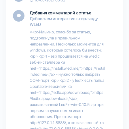
16-08-2021 06:02
Добавил комментарий к статье
Добавляем интерактив в гирлянду
WLED
«<p>Ильмир, спасибо за статью,
подтолкнула в правильном
направлении. Несколько моментов для
windows, которые хотелось бы внести:
</p> <p>1 - esp прошивается на wled с
веб-инсталлера <a
href="https://install.wled.me/">https://instal
l.wled.me/</a> - нужно только выбрать
COM-порт.</p> <p>2 - у ledfx есть папка
с portable-версиями <a
href="https://ledfx.app/downloads/">https:
//ledfx.app/downloads/</a>,
распакованный LedFx-win-0.10.5.zip при
первом запуске подтягивает
обновления. При этом порт
http://127.0.1.1:8888/, а не заявленный <a
href="http://0.0.0.0:8888/">http://0.0.0.0: