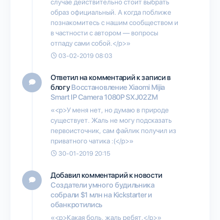
случае действительно стоит выбрать
образ официальный. А когда поближе
познакомитесь с нашим сообществом и
в частности с автором — вопросы
отпаду сами собой.</p>»
03-02-2019 08:03
Ответил на комментарий к записи в
блогу
Восстановление Xiaomi Mijia
Smart IP Camera 1080P SXJ02ZM
«<p>У меня нет, но думаю в природе
существует. Жаль не могу подсказать
первоисточник, сам файлик получил из
приватного чатика :(</p>»
30-01-2019 20:15
Добавил комментарий к новости
Создатели умного будильника
собрали $1 млн на Kickstarter и
обанкротились
«<p>Какая боль, жаль ребят.</p>»