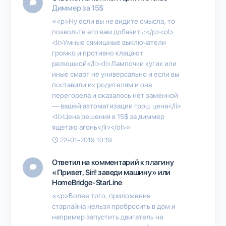
Диммер за 15$
«<p>Ну если вы не видите смысла, то
позвольте его вам добавить:</p><ol>
<li>Умные сямишные выключатели
громко и противно клацают
релюшкой</li><li>Лампочки кугик или
иные смарт не универсально и если вы
поставили их родителям и она
перегорела и оказалось нет заменной
— вашей автоматизации грош цена</li>
<li>Цена решения в 15$ за диммер
ящетаю агонь</li></ol>»
22-01-2019 10:19
Ответил на комментарий к плагину
«Привет, Siri! заведи машину» или
HomeBridge-StarLine
«<p>Более того, приложение
старлайна нельзя пробросить в дом и
например запустить двигатель на