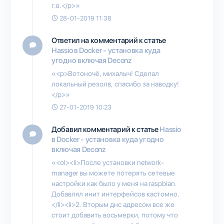
г.в.</p>»
28-01-2019 11:38
Ответил на комментарий к статье
Hassio в Docker - установка куда
угодно включая Deconz
«<p>Вотоночё, михалыч! Сделал
локальный резолв, спасибо за наводку!
</p>»
27-01-2019 10:23
Добавил комментарий к статье
Hassio
в Docker - установка куда угодно
включая Deconz
«<ol><li>После установки network-
manager вы можете потерять сетевые
настройки как было у меня на raspbian.
Добавлял инит интерфейсов кастомно.
</li><li>2. Вторым днс адресом все же
стоит добавить восьмерки, потому что