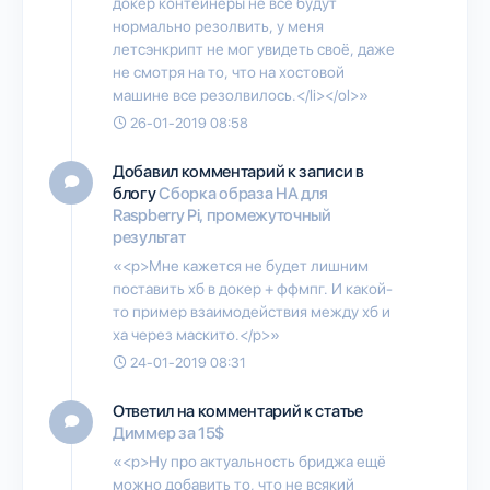
докер контейнеры не всё будут
нормально резолвить, у меня
летсэнкрипт не мог увидеть своё, даже
не смотря на то, что на хостовой
машине все резолвилось.</li></ol>»
26-01-2019 08:58
Добавил комментарий к записи в
блогу
Сборка образа HA для
Raspberry Pi, промежуточный
результат
«<p>Мне кажется не будет лишним
поставить хб в докер + ффмпг. И какой-
то пример взаимодействия между хб и
ха через маскито.</p>»
24-01-2019 08:31
Ответил на комментарий к статье
Диммер за 15$
«<p>Ну про актуальность бриджа ещё
можно добавить то, что не всякий