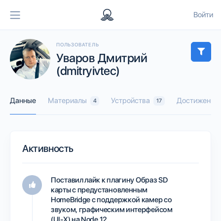
Войти
ПОЛЬЗОВАТЕЛЬ
Уваров Дмитрий
(dmitryivtec)
Данные
Материалы
Устройства
Достижения
4
17
Активность
Поставил лайк к плагину
Образ SD
карты с предустановленным
HomeBridge с поддержкой камер со
звуком, графическим интерфейсом
(UI-X) на Node 12.