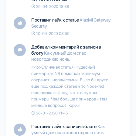
25-04-2020 18:38
Поставил лайк к статье
XiaoMi Gateway
Security
10-04-2020 08:50
Добавил комментарий к записи в
блогу
Как умный дом спас
новогоднюю ночь.
«<p>Отличная статья) Чудесный
пример как NR помог как минимум
сохранить нервы семьи. Было бы круто
еще под каждой статьей по Node-red
выкладывать флоу, так как нужны
примеры Чем больше примеров - тем
меньше вопросов. </p>»
28-01-2020 11:45
Поставил лайк к записи в блоге
Как
умный дом спас новогоднюю ночь.