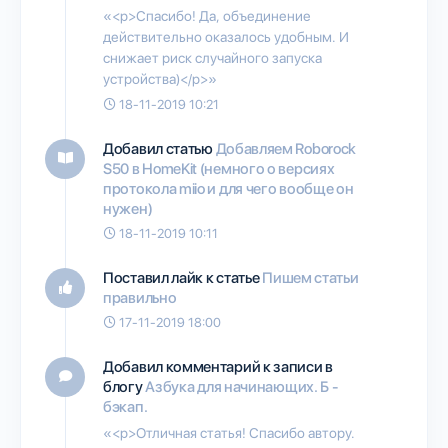
«<p>Спасибо! Да, объединение
действительно оказалось удобным. И
снижает риск случайного запуска
устройства)</p>»
18-11-2019 10:21
Добавил статью
Добавляем Roborock
S50 в HomeKit (немного о версиях
протокола miio и для чего вообще он
нужен)
18-11-2019 10:11
Поставил лайк к статье
Пишем статьи
правильно
17-11-2019 18:00
Добавил комментарий к записи в
блогу
Азбука для начинающих. Б -
бэкап.
«<p>Отличная статья! Спасибо автору.