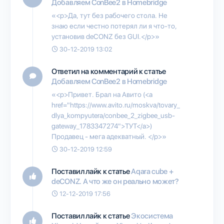
Добавляем ConBee2 в Homebridge
«<p>Да, тут без рабочего стола. Не
знаю если честно потерял ли я что-то,
установив deCONZ без GUI.</p>»
30-12-2019 13:02
Ответил на комментарий к статье
Добавляем ConBee2 в Homebridge
«<p>Привет. Брал на Авито (<a
href="https://www.avito.ru/moskva/tovary_
dlya_kompyutera/conbee_2_zigbee_usb-
gateway_1783347274">ТУТ</a>)
Продавец - мега адекватный. </p>»
30-12-2019 12:59
Поставил лайк к статье
Aqara cube +
deCONZ. А что же он реально может?
12-12-2019 17:56
Поставил лайк к статье
Экосистема