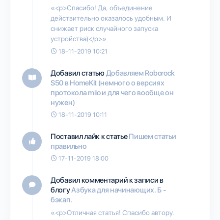
«<p>Спасибо! Да, объединение
действительно оказалось удобным. И
снижает риск случайного запуска
устройства)</p>»
18-11-2019 10:21
Добавил статью
Добавляем Roborock
S50 в HomeKit (немного о версиях
протокола miio и для чего вообще он
нужен)
18-11-2019 10:11
Поставил лайк к статье
Пишем статьи
правильно
17-11-2019 18:00
Добавил комментарий к записи в
блогу
Азбука для начинающих. Б -
бэкап.
«<p>Отличная статья! Спасибо автору.