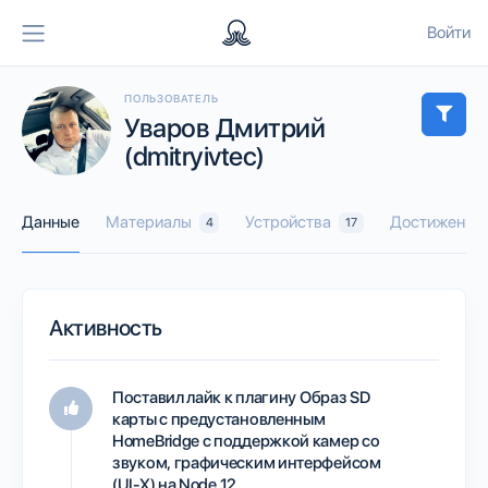
Войти
ПОЛЬЗОВАТЕЛЬ
Уваров Дмитрий
(dmitryivtec)
Данные
Материалы
Устройства
Достижения
4
17
Активность
Поставил лайк к плагину
Образ SD
карты с предустановленным
HomeBridge с поддержкой камер со
звуком, графическим интерфейсом
(UI-X) на Node 12.