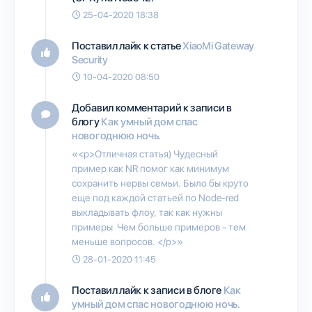
25-04-2020 18:38
Поставил лайк к статье
XiaoMi Gateway
Security
10-04-2020 08:50
Добавил комментарий к записи в
блогу
Как умный дом спас
новогоднюю ночь.
«<p>Отличная статья) Чудесный
пример как NR помог как минимум
сохранить нервы семьи. Было бы круто
еще под каждой статьей по Node-red
выкладывать флоу, так как нужны
примеры Чем больше примеров - тем
меньше вопросов. </p>»
28-01-2020 11:45
Поставил лайк к записи в блоге
Как
умный дом спас новогоднюю ночь.