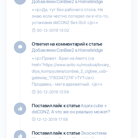
Добавляем ConBee2 в Homebridge
«<p>Да, тут без рабочего стола. Не
знаю если честно потерял ли я что-то,
установив deCONZ без GUI.</p>»
30-12-2019 13:02
Ответил на комментарий к статье
Добавляем ConBee2 в Homebridge
«<p>Привет. Брал на Авито (<a
href="https://www.avito.ru/moskva/tovary_
dlya_kompyutera/conbee_2_zigbee_usb-
gateway_1783347274">ТУТ</a>)
Продавец - мега адекватный. </p>»
30-12-2019 12:59
Поставил лайк к статье
Aqara cube +
deCONZ. А что же он реально может?
12-12-2019 17:56
Поставил лайк к статье
Экосистема