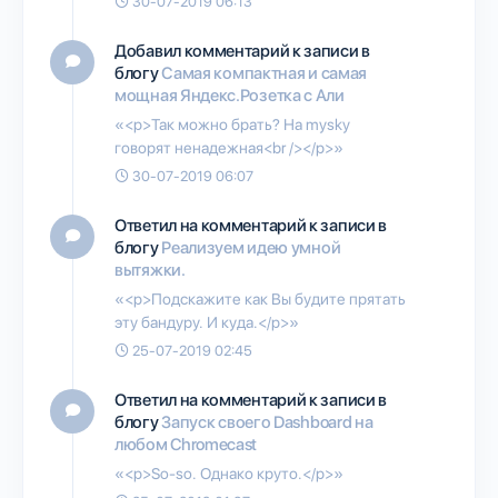
30-07-2019 06:13
Добавил комментарий к записи в
блогу
Самая компактная и самая
мощная Яндекс.Розетка с Али
«<p>Так можно брать? На mysky
говорят ненадежная<br /></p>»
30-07-2019 06:07
Ответил на комментарий к записи в
блогу
Реализуем идею умной
вытяжки.
«<p>Подскажите как Вы будите прятать
эту бандуру. И куда.</p>»
25-07-2019 02:45
Ответил на комментарий к записи в
блогу
Запуск своего Dashboard на
любом Chromecast
«<p>So-so. Однако круто.</p>»