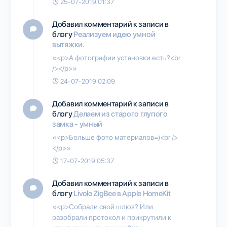
25-07-2019 01:37
Добавил комментарий к записи в
блогу
Реализуем идею умной
вытяжки.
«<p>А фотографии установки есть?<br
/></p>»
24-07-2019 02:09
Добавил комментарий к записи в
блогу
Делаем из старого глупого
замка - умный
«<p>Больше фото материалов=)<br />
</p>»
17-07-2019 05:37
Добавил комментарий к записи в
блогу
Livolo ZigBee в Apple HomeKit
«<p>Собрали свой шлюз? Или
разобрали протокол и прикрутили к