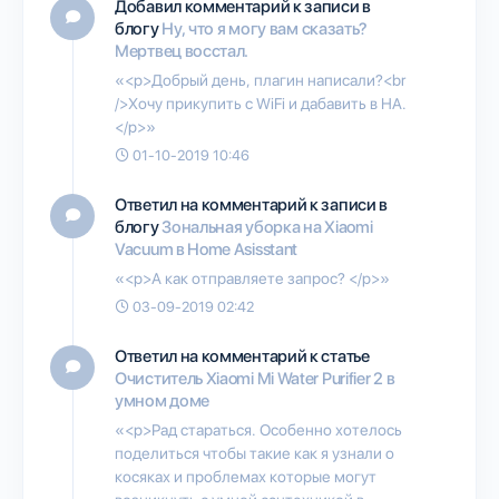
Добавил комментарий к записи в
блогу
Ну, что я могу вам сказать?
Мертвец восстал.
«<p>Добрый день, плагин написали?<br
/>Хочу прикупить с WiFi и дабавить в HA.
</p>»
01-10-2019 10:46
Ответил на комментарий к записи в
блогу
Зональная уборка на Xiaomi
Vacuum в Home Asisstant
«<p>А как отправляете запрос? </p>»
03-09-2019 02:42
Ответил на комментарий к статье
Очиститель Xiaomi Mi Water Purifier 2 в
умном доме
«<p>Рад стараться. Особенно хотелось
поделиться чтобы такие как я узнали о
косяках и проблемах которые могут