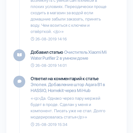
возникнуть с умной сантехникой в
плохих условиях. Переодически проще
сходить в магазин за водой если
домашние забыли заказать, принять
воду. Чем возиться с ключем и
отвёрткой. </p>»
26-08-2019 14:16
Добавил статью
Очиститель Xiaomi Mi
Water Purifier 2 в умном доме
26-08-2019 14:01
Ответил на комментарий к статье
Эпопея. Добавление штор Aqara B1 в
HASSIO, Homekit через Mi Hub
«<p>Да. Однако через пару мержей
будет в проде. Сделан у меня и
компонент. Писать уже не стал. Долго
модерировалась статья</p>»
25-08-2019 15:34