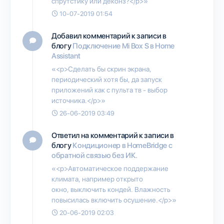
спрутстику или деконз?</p>»
10-07-2019 01:54
Добавил комментарий к записи в
блогу
Подключение Mi Box S в Home
Assistant
«<p>Сделать бы скрин экрана,
периодический хотя бы, да запуск
приложений как с пульта тв - выбор
источника.</p>»
26-06-2019 03:49
Ответил на комментарий к записи в
блогу
Кондиционер в HomeBridge с
обратной связью без ИК.
«<p>Автоматическое поддержание
климата, например открыто
окно, выключить кондей. Влажность
повысилась включить осушение.</p>»
20-06-2019 02:03