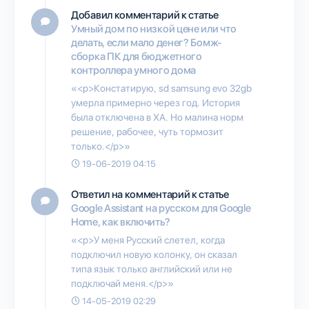
Добавил комментарий к статье
Умный дом по низкой цене или что
делать, если мало денег? Бомж-
сборка ПК для бюджетного
контроллера умного дома
«<p>Констатирую, sd samsung evo 32gb
умерла примерно через год. История
была отключена в ХА. Но малина норм
решение, рабочее, чуть тормозит
только.</p>»
19-06-2019 04:15
Ответил на комментарий к статье
Google Assistant на русском для Google
Home, как включить?
«<p>У меня Русский слетел, когда
подключил новую колонку, он сказал
типа язык только английский или не
подключай меня.</p>»
14-05-2019 02:29