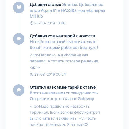
Добавил статью
Эпопея. Добавление
штор Aqara B1 в HASSIO, Homekit через
Mi Hub
24-08-2019 18:46
Добавил комментарий к новости
Новый сенсорный выключатель от
Sonoff, который работает без нуля!
«<p>Неплохо. А я vhome на wifi
перевел. А тут вон готовое решение.
</p>»
23-08-2019 00:54
Ответил на комментарий к статье
Восстанавливаем справедливость.
Открытие портов Xiaomi Gateway
«<p>Надо правильно настроить
терминал. lr/cr и всякие флоу контрол
выключить или включить. Ну и есть
плохие терминалы. Я на macOS