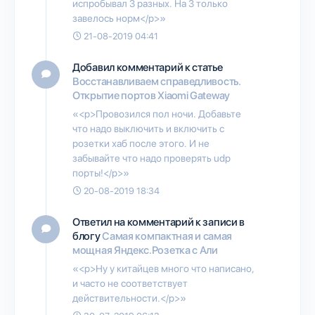
испробывал 3 разных. На 3 только
завелось норм</p>»
21-08-2019 04:41
Добавил комментарий к статье
Восстанавливаем справедливость.
Открытие портов Xiaomi Gateway
«<p>Провозился пол ночи. Добавьте
что надо выключить и включить с
розетки хаб после этого. И не
забывайте что надо проверять udp
порты!</p>»
20-08-2019 18:34
Ответил на комментарий к записи в
блогу
Самая компактная и самая
мощная Яндекс.Розетка с Али
«<p>Ну у китайцев много что написано,
и часто не соответствует
действительности.</p>»