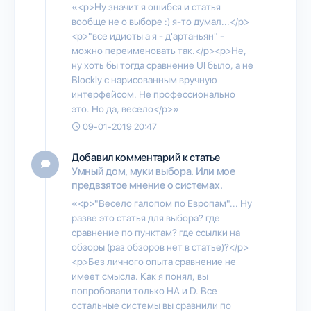
«<p>Ну значит я ошибся и статья
вообще не о выборе :) я-то думал...</p>
<p>"все идиоты а я - д'артаньян" -
можно переименовать так.</p><p>Не,
ну хоть бы тогда сравнение UI было, а не
Blockly с нарисованным вручную
интерфейсом. Не профессионально
это. Но да, весело</p>»
09-01-2019 20:47
Добавил комментарий к статье
Умный дом, муки выбора. Или мое
предвзятое мнение о системах.
«<p>"Весело галопом по Европам"... Ну
разве это статья для выбора? где
сравнение по пунктам? где ссылки на
обзоры (раз обзоров нет в статье)?</p>
<p>Без личного опыта сравнение не
имеет смысла. Как я понял, вы
попробовали только HA и D. Все
остальные системы вы сравнили по