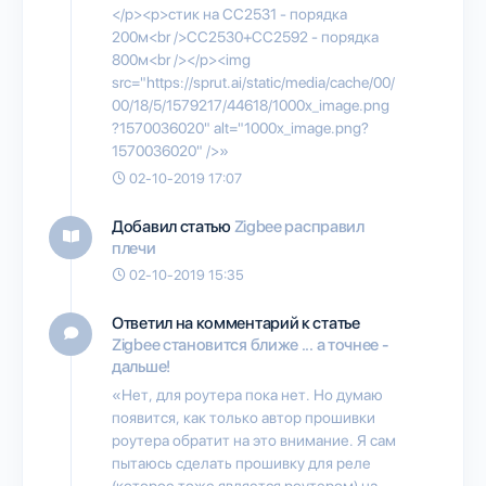
</p><p>стик на CC2531 - порядка
200м<br />CC2530+CC2592 - порядка
800м<br /></p><img
src="https://sprut.ai/static/media/cache/00/
00/18/5/1579217/44618/1000x_image.png
?1570036020" alt="1000x_image.png?
1570036020" />»
02-10-2019 17:07
Добавил статью
Zigbee расправил
плечи
02-10-2019 15:35
Ответил на комментарий к статье
Zigbee становится ближе ... а точнее -
дальше!
«Нет, для роутера пока нет. Но думаю
появится, как только автор прошивки
роутера обратит на это внимание. Я сам
пытаюсь сделать прошивку для реле
(которое тоже является роутером) на