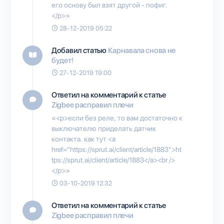
его основу был взят другой - пофиг.
</p>»
28-12-2019 05:22
Добавил статью
Карнавала снова не
будет!
27-12-2019 19:00
Ответил на комментарий к статье
Zigbee расправил плечи
«<p>если без реле, то вам достаточно к
выключателю приделать датчик
контакта. как тут <a
href="https://sprut.ai/client/article/1883">ht
tps://sprut.ai/client/article/1883</a><br />
</p>»
03-10-2019 12:32
Ответил на комментарий к статье
Zigbee расправил плечи