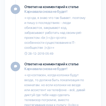
Ответил на комментарий к статье
Карнавала снова не будет!
«<p>да, я знаю что так бывает. поэтому
и пишу о последствиях - люди
обижаются, закрывают код,
забрасывают работать над своим pet-
проектом.<br /></p><p>это
особенности существования в IT-
сообществе :)</p>»
28-12-2019 05:49
Ответил на комментарий к статье
Карнавала снова не будет!
«<p>согласен, когда колонки будут
везде, то должна быть локализация по
комнатам. но если колонки не везде
или ассистент на телефоне - всё, давай
диктуй где тебе надо сделать
телевизор погромче, вместо
протягивания руки к пульту :))</p>»