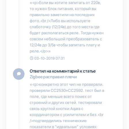
«<p>Если вы хотите запитать от 220в,
то нужен блок питания, который вы
правильно заметили на последних
фото.<br />Либо вы используете
слаботочку (12/24в) до того места где
будет располагаться реле. Тогда нужен
совсем небольшой преобразователь с
12/24в до 3/5в чтобы запитать плату и
реле.</p>»
03-10-2019 07:31
Ответил на комментарий к статье
Zigbee расправил плечи
«<p>конкретно этот чип не проверяли.
проверяли CC2530+CC2592. тест был в
поле, где меньше всего помех от
строений и других сетей. тестировали
связь круглой кнопки Aqara с
координатором с усилителем и без.<br
/>подтвердились технические
показатели в "идеальных" условиях: