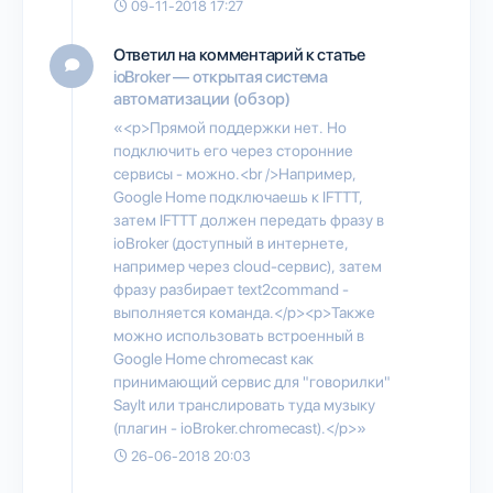
09-11-2018 17:27
Ответил на комментарий к статье
ioBroker — открытая система
автоматизации (обзор)
«<p>Прямой поддержки нет. Но
подключить его через сторонние
сервисы - можно.<br />Например,
Google Home подключаешь к IFTTT,
затем IFTTT должен передать фразу в
ioBroker (доступный в интернете,
например через cloud-сервис), затем
фразу разбирает text2command -
выполняется команда.</p><p>Также
можно использовать встроенный в
Google Home chromecast как
принимающий сервис для "говорилки"
SayIt или транслировать туда музыку
(плагин - ioBroker.chromecast).</p>»
26-06-2018 20:03