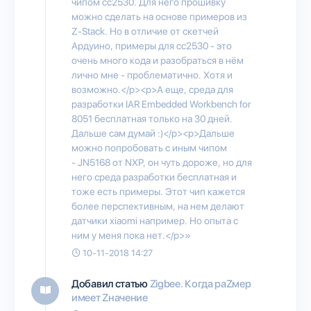
чипом cc2530. Для него прошивку
можно сделать на основе примеров из
Z-Stack. Но в отличие от скетчей
Ардуино, примеры для cc2530 - это
очень много кода и разобраться в нём
лично мне - проблематично. Хотя и
возможно.</p><p>А еще, среда для
разработки IAR Embedded Workbench for
8051 бесплатная только на 30 дней.
Дальше сам думай :)</p><p>Дальше
можно попробовать с иным чипом
- JN5168 от NXP, он чуть дороже, но для
него среда разработки бесплатная и
тоже есть примеры. Этот чип кажется
более перспективным, на нем делают
датчики xiaomi например. Но опыта с
ним у меня пока нет.</p>»
10-11-2018 14:27
Добавил статью
Zigbee. Когда раZмер
имеет Zначение